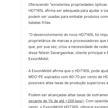
Oferecendo “excelentes propriedades ópticas
HD7165L afirma ser adequada para ajudar a vi
podem ser usadas para embalar produtos como 
batatas fritas.
“O desenvolvimento do novo HD7165L foi imp
proprietários de marcas e processadores que
que, por sua vez, criou a necessidade de red
disse Nilesh Savargaonkar, cliente principal 
ExxonMobil.
A ExxonMobil afirma que o HD7165L pode ajud
MDO-PE soprados com 60-70 por cento de HDPE 
possíveis altas taxas de produção superiores a
Podem ser alcançadas altas taxas de estirame
secante de 1% de até >200 kpsi)
. Com opacidad
cento, o ExxonMobil HD7165L oferece excelen