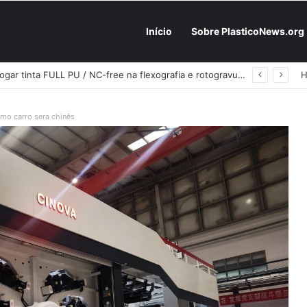
Início
Sobre PlasticoNews.org
Fabricantes já têm o “plano B” na prateleira: PU 100% / NC-free existe, mas ainda é pouco usado: a hora é transformar isso em projeto de resiliência
imo carro sera chinês