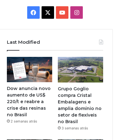
Facebook
X
YouTube
Instagram
Last Modified
Dow anuncia novo
Grupo Goglio
aumento de US$
compra Cristal
220/t e reabre a
Embalagens e
crise das resinas
amplia domínio no
no Brasil
setor de flexíveis
no Brasil
2 semanas atrás
3 semanas atrás