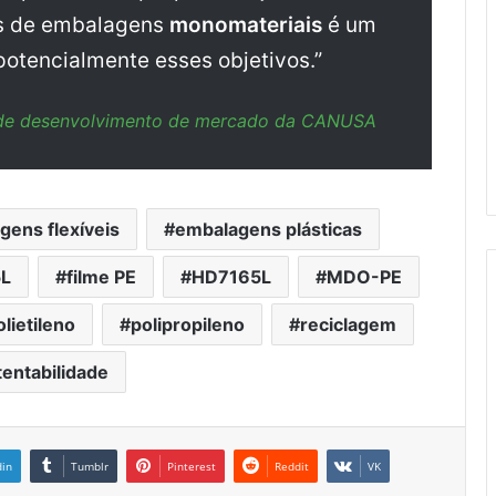
ras de embalagens
monomateriais
é um
 potencialmente esses objetivos.”
e de desenvolvimento de mercado da CANUSA
gens flexíveis
embalagens plásticas
5L
filme PE
HD7165L
MDO-PE
olietileno
polipropileno
reciclagem
entabilidade
din
Tumblr
Pinterest
Reddit
VK