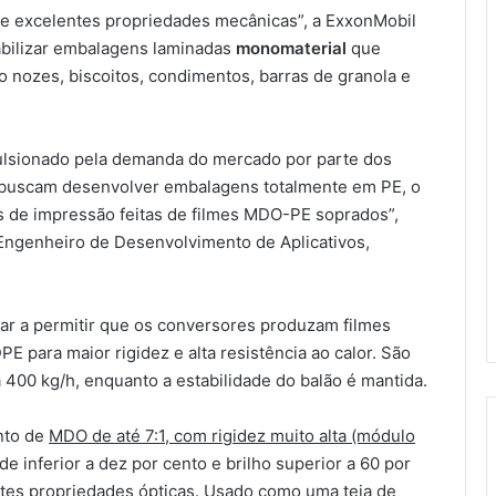
 e excelentes propriedades mecânicas”, a ExxonMobil
abilizar embalagens laminadas
monomaterial
que
nozes, biscoitos, condimentos, barras de granola e
ulsionado pela demanda do mercado por parte dos
 buscam desenvolver embalagens totalmente em PE, o
es de impressão feitas de filmes MDO-PE soprados”,
e Engenheiro de Desenvolvimento de Aplicativos,
ar a permitir que os conversores produzam filmes
para maior rigidez e alta resistência ao calor. São
 400 kg/h, enquanto a estabilidade do balão é mantida.
nto de
MDO de até 7:1, com rigidez muito alta (módulo
e inferior a dez por cento e brilho superior a 60 por
tes propriedades ópticas. Usado como uma teia de