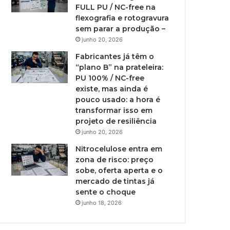
FULL PU / NC-free na
flexografia e rotogravura
sem parar a produção –
junho 20, 2026
Fabricantes já têm o
“plano B” na prateleira:
PU 100% / NC-free
existe, mas ainda é
pouco usado: a hora é
transformar isso em
projeto de resiliência
junho 20, 2026
Nitrocelulose entra em
zona de risco: preço
sobe, oferta aperta e o
mercado de tintas já
sente o choque
junho 18, 2026