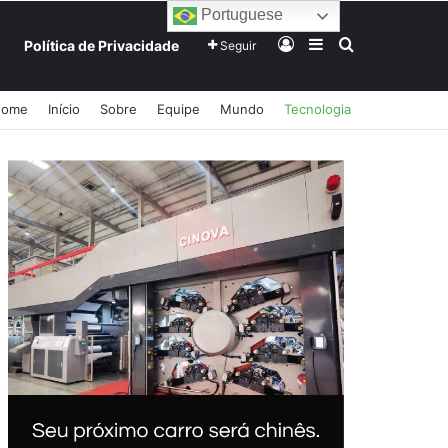
Portuguese
Entrar
Barra Lateral
Procurar po
Política de Privacidade
Seguir
Home
Início
Sobre
Equipe
Mundo
Tecnologia