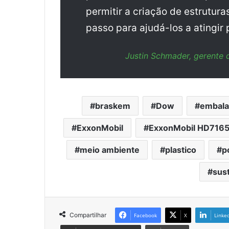
permitir a criação de estrutu
passo para ajudá-los a atingir
Justin Schmader, gerent
braskem
Dow
embala
ExxonMobil
ExxonMobil HD716
meio ambiente
plastico
p
sust
Compartilhar
Facebook
X
Linke