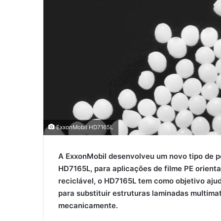
ExxonMobil HD7165L
A ExxonMobil desenvolveu um novo tipo de po
HD7165L, para aplicações de filme PE orient
reciclável, o HD7165L tem como objetivo aju
para substituir estruturas laminadas multimat
mecanicamente.