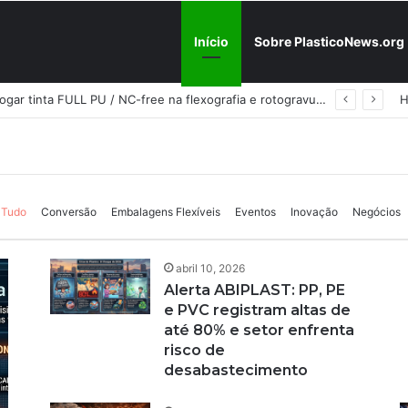
Início
Sobre PlasticoNews.org
plano B” na prateleira: PU 100
ento de US$ 220/t e reabre a
Fabricantes já têm o “plano B” na prateleira: PU 100% / NC-free existe, mas ainda é pouco usado: a hora é transformar isso em projeto de resiliência
Cristal Embalagens e amplia 
como homologar tinta FULL PU 
do: a hora é transformar iss
m zona de risco: preço sobe, o
vura sem parar a produção –
 sente o choque
põe onda global de reajustes…
Tudo
Conversão
Embalagens Flexíveis
Eventos
Inovação
Negócios
abril 10, 2026
Alerta ABIPLAST: PP, PE
e PVC registram altas de
até 80% e setor enfrenta
risco de
desabastecimento