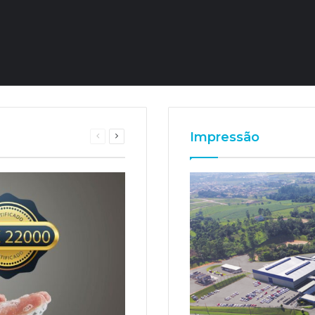
Impressão
Página
Próxima
anterior
página