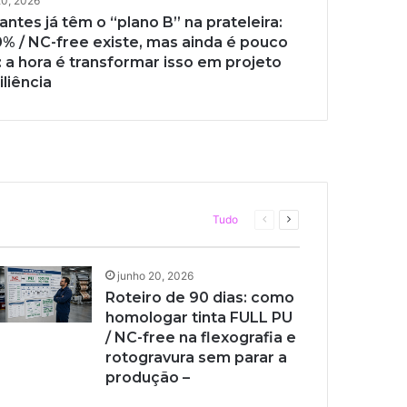
20, 2026
antes já têm o “plano B” na prateleira:
% / NC-free existe, mas ainda é pouco
 a hora é transformar isso em projeto
junho 20
iliência
Fab
junho 20
 crise das resinas no
domínio no setor de
Rot
mas
fle
resi
Artigo
Artigo
Página
Próxima
Tudo
anterior
página
junho 20, 2026
Roteiro de 90 dias: como
homologar tinta FULL PU
/ NC-free na flexografia e
rotogravura sem parar a
produção –