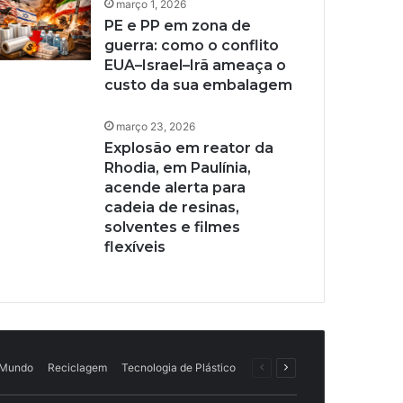
março 1, 2026
PE e PP em zona de
guerra: como o conflito
EUA–Israel–Irã ameaça o
custo da sua embalagem
março 23, 2026
Explosão em reator da
Rhodia, em Paulínia,
acende alerta para
cadeia de resinas,
solventes e filmes
flexíveis
Página
Próxima
Mundo
Reciclagem
Tecnologia de Plástico
anterior
página