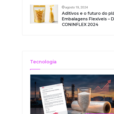
agosto 19, 2024
Aditivos e o futuro do pl
Embalagens Flexíveis 
,
CONINFLEX 2024
2 semanas atrás
2 semanas atrás
Dow anuncia novo aum
Grupo Goglio compra 
Brasil
flexíveis no Brasil
Artigos&Temas
Embalagens Flexíveis
Tecnologia