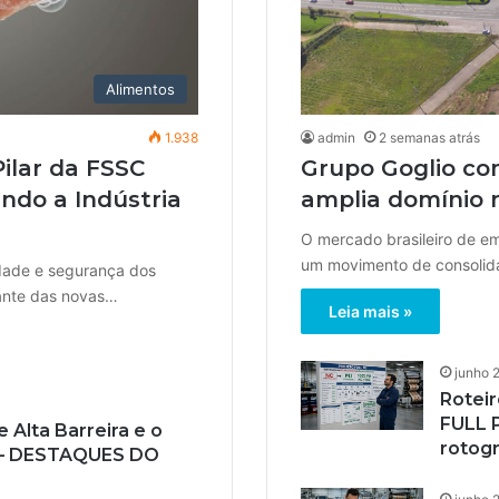
Alimentos
1.938
admin
2 semanas atrás
ilar da FSSC
Grupo Goglio co
ndo a Indústria
amplia domínio no
O mercado brasileiro de em
um movimento de consolidaç
idade e segurança dos
iante das novas…
Leia mais »
junho 
Roteir
FULL P
 Alta Barreira e o
rotogr
 – DESTAQUES DO