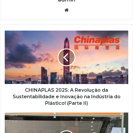
Website
CHINAPLAS
2025:
A
Revolução
da
Sustentabilidade
e
Inovação
na
Indústria
CHINAPLAS 2025: A Revolução da
do
Sustentabilidade e Inovação na Indústria do
Plástico!
Plástico! (Parte II)
(Parte
II)
Fotograv
Inova
ao