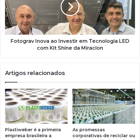
Investir
em
Tecnologia
LED
com
Kit
Shine
Fotograv Inova ao Investir em Tecnologia LED
da
com Kit Shine da Miraclon
Miraclon
Artigos relacionados
Plastiweber é a primeira
As promessas
empresa brasileira a
corporativas de reciclar ou