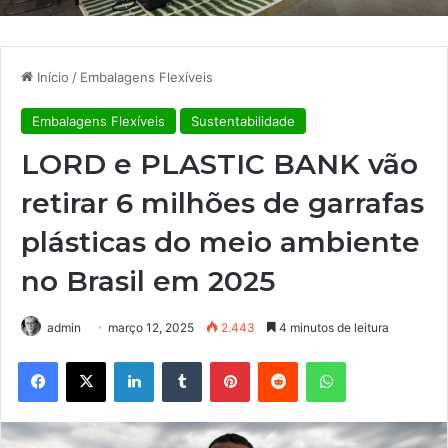
Início
/
Embalagens Flexíveis
Embalagens Flexíveis
Sustentabilidade
LORD e PLASTIC BANK vão
retirar 6 milhões de garrafas
plásticas do meio ambiente
no Brasil em 2025
admin
março 12, 2025
2.443
4 minutos de leitura
Facebook
X
Linkedin
Tumblr
Pinterest
Reddit
WhatsApp