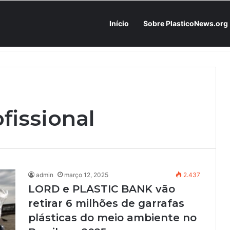
Início
Sobre PlasticoNews.org
Fabricantes já têm o “plano B” na prateleira: PU 100% / NC-free existe, mas ainda é pouco usado: a hora é transformar isso em projeto de resiliência
fissional
admin
março 12, 2025
2.437
LORD e PLASTIC BANK vão
retirar 6 milhões de garrafas
plásticas do meio ambiente no