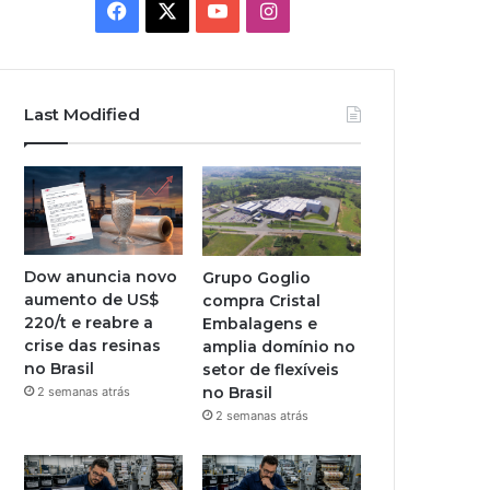
Facebook
X
YouTube
Instagram
Last Modified
Dow anuncia novo
Grupo Goglio
aumento de US$
compra Cristal
220/t e reabre a
Embalagens e
crise das resinas
amplia domínio no
no Brasil
setor de flexíveis
no Brasil
2 semanas atrás
2 semanas atrás