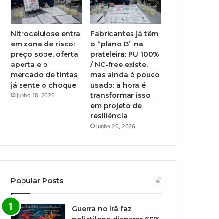
Nitrocelulose entra
Fabricantes já têm
em zona de risco:
o “plano B” na
preço sobe, oferta
prateleira: PU 100%
aperta e o
/ NC-free existe,
mercado de tintas
mas ainda é pouco
já sente o choque
usado: a hora é
transformar isso
junho 18, 2026
em projeto de
resiliência
junho 20, 2026
Popular Posts
Guerra no Irã faz