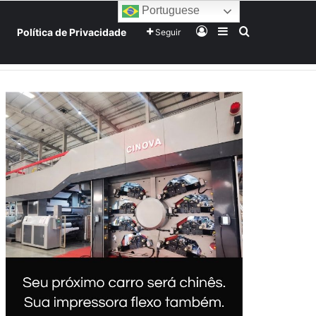
Portuguese
Entrar
Barra Lateral
Procurar po
Política de Privacidade
Seguir
Home
Início
Sobre
Equipe
Mundo
Tecnologia