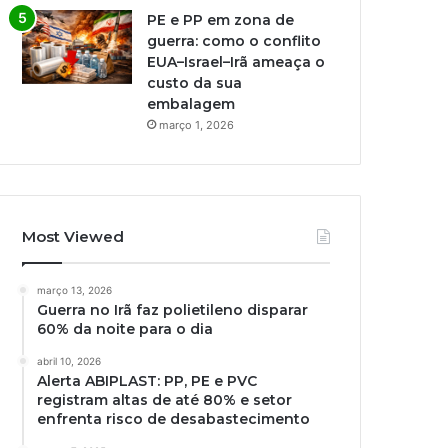
PE e PP em zona de
guerra: como o conflito
EUA–Israel–Irã ameaça o
custo da sua
embalagem
março 1, 2026
Most Viewed
março 13, 2026
Guerra no Irã faz polietileno disparar
60% da noite para o dia
abril 10, 2026
Alerta ABIPLAST: PP, PE e PVC
registram altas de até 80% e setor
enfrenta risco de desabastecimento