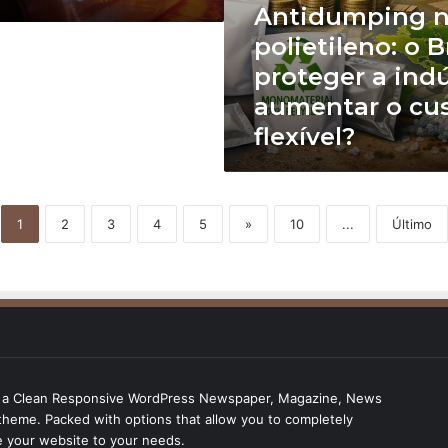
do
Antidumping 
flexível?
polietileno: o B
proteger a indú
aumentar o cu
flexível?
1
2
3
4
5
»
10
...
Último
s a Clean Responsive WordPress Newspaper, Magazine, News
theme. Packed with options that allow you to completely
 your website to your needs.