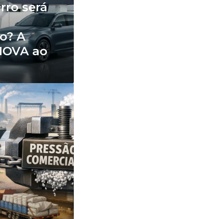
rro será
xo? A
NOVA ao