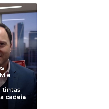
es
IM e
 tintas
a cadeia
s