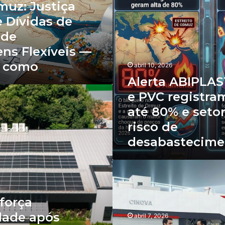
registram
muz: Justiça
altas
 Dívidas de
de
 de
até
80%
ns Flexíveis —
e
a como
setor
abril 10, 2026
enfrenta
Alerta ABIPLAS
risco
e PVC registram
de
desabastecimento
até 80% e seto
risco de
desabastecime
Seu
próximo
carro
será
eforça
chinês.
dade após
abril 7, 2026
E