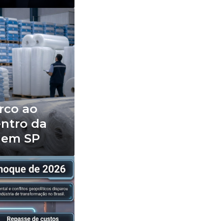
rco ao
entro da
 em SP