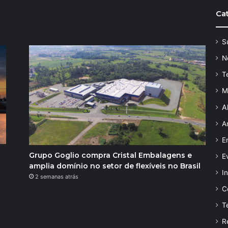
Ca
S
N
T
M
A
A
E
Grupo Goglio compra Cristal Embalagens e
E
amplia domínio no setor de flexíveis no Brasil
I
2 semanas atrás
C
T
R