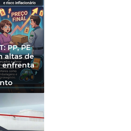
T: PP, PE
 altas de
r enfrenta
nto