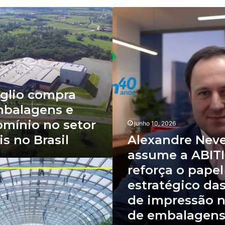
Alexandre
Neves
assume
a
ABITIM
e
reforça
o
glio compra
papel
mbalagens e
estratégico
das
omínio no setor
junho 10, 2026
tintas
is no Brasil
Alexandre Nev
de
impressão
assume a ABIT
na
reforça o papel
cadeia
de
estratégico das
embalagens
de impressão n
de embalagen