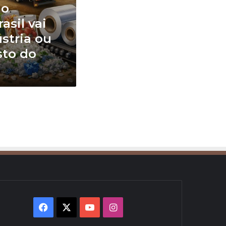
no
rasil vai
stria ou
sto do
Facebook
X
YouTube
Instagram