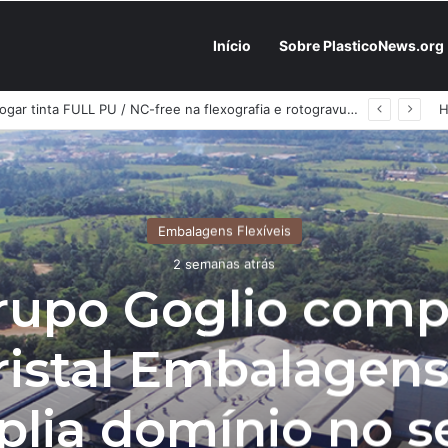
Início
Sobre PlasticoNews.org
Fabricantes já têm o “plano B” na prateleira: PU 100% / NC-free existe, mas ainda é pouco usado: a hora é transformar isso em projeto de resiliência
Embalagens Flexíveis
2 semanas atrás
rupo Goglio comp
ristal Embalagens
lia domínio no s