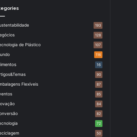
tegories
ustentabilidade
193
egócios
128
ecnologia de Plástico
107
undo
116
limentos
16
rtigos&Temas
90
mbalagens Flexíveis
87
ventos
85
novação
84
onversão
82
ecnologia
72
eciclagem
50