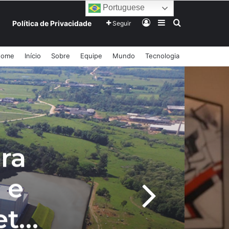
Portuguese
Entrar
Barra Lateral
Procurar po
Política de Privacidade
Seguir
Home
Início
Sobre
Equipe
Mundo
Tecnologia
ra
 e
etor