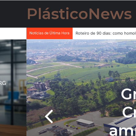
PlásticoNews
Notícias de Última Hora
G
C
amp