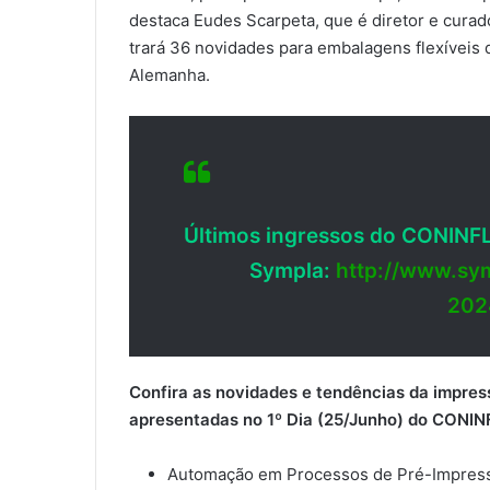
destaca Eudes Scarpeta, que é diretor e cura
trará 36 novidades para embalagens flexíveis q
Alemanha.
Últimos ingressos do CONINFL
Sympla:
http://www.sym
202
Confira as
novidades
e tendências da impre
apresentadas
no
1
º Dia
(25/Junho)
d
o CONIN
Automação em Processos de Pré-Impressão 