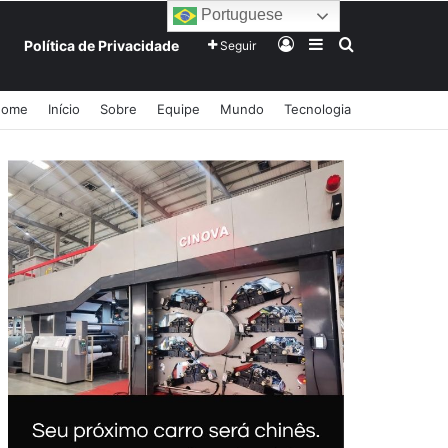
Portuguese
Entrar
Barra Lateral
Procurar po
Política de Privacidade
Seguir
Home
Início
Sobre
Equipe
Mundo
Tecnologia