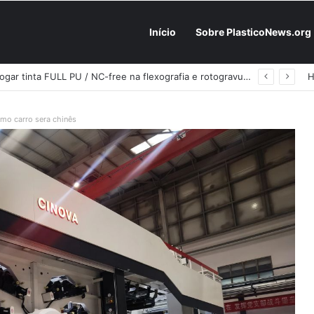
Início
Sobre PlasticoNews.org
Fabricantes já têm o “plano B” na prateleira: PU 100% / NC-free existe, mas ainda é pouco usado: a hora é transformar isso em projeto de resiliência
imo carro sera chinês