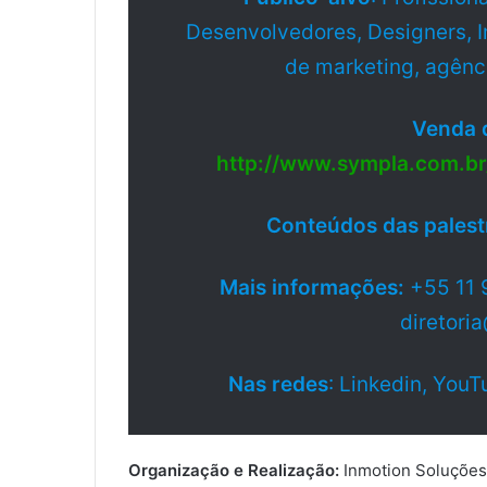
Desenvolvedores, Designers, Im
de marketing, agênci
Venda 
http://www.sympla.com.br
C
onteúdos das palest
Mais informações:
+55 11 
diretori
N
as redes
: Linkedin, YouT
Organização e Realização:
Inmotion Soluções