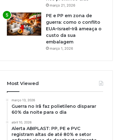
março 21, 2026
PE e PP em zona de
guerra: como o conflito
EUA–Israel–Irã ameaça o
custo da sua
embalagem
março 1, 2026
Most Viewed
março 13, 2026
Guerra no Irã faz polietileno disparar
60% da noite para o dia
abril 10, 2026
Alerta ABIPLAST: PP, PE e PVC
registram altas de até 80% e setor