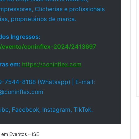
pressores, Clicherias e profissionais
as, proprietários de marca.
dos Ingressos:
/evento/coninflex-2024/2413697
ras em:
https://coninflex.co
m
9-7544-8188 (Whatsapp) | E-mail:
a@coninflex.com
ube, Facebook, Instagram, TikTok.
 em Eventos – ISE