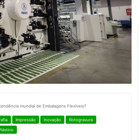
tendência mundial de Embalagens Flexíveis?
afia
Impressão
Inovação
Rotogravura
lástico