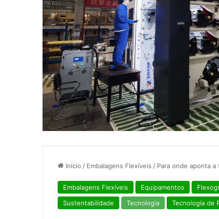
Início
/
Embalagens Flexíveis
/
Para onde aponta a 
Embalagens Flexíveis
Equipamentos
Flexogr
Sustentabilidade
Tecnologia
Tecnologia de P