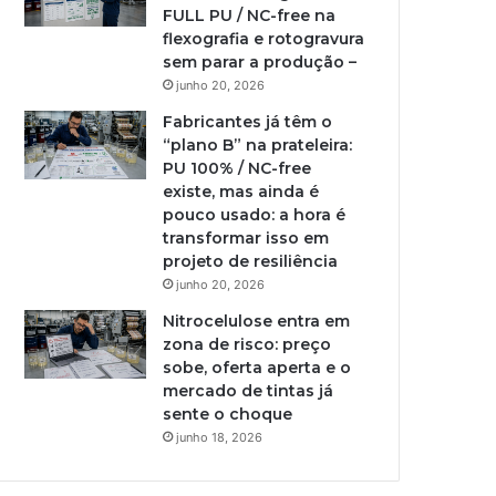
FULL PU / NC-free na
flexografia e rotogravura
sem parar a produção –
junho 20, 2026
Fabricantes já têm o
“plano B” na prateleira:
PU 100% / NC-free
existe, mas ainda é
pouco usado: a hora é
transformar isso em
projeto de resiliência
junho 20, 2026
Nitrocelulose entra em
zona de risco: preço
sobe, oferta aperta e o
mercado de tintas já
sente o choque
junho 18, 2026