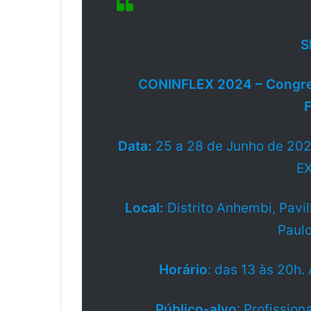
S
CONINFLEX 2024 – Congres
F
Data:
25 a 28 de Junho de 2024
E
Local:
Distrito Anhembi, Pavil
Paulo
Horário
: das 13 às 20h.
Público-alvo
: Profissio