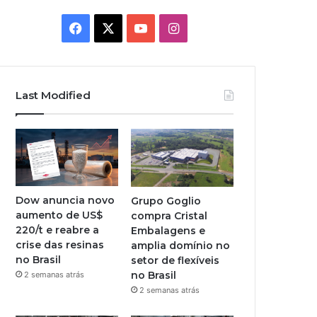
Facebook
X
YouTube
Instagram
Last Modified
Dow anuncia novo
Grupo Goglio
aumento de US$
compra Cristal
220/t e reabre a
Embalagens e
crise das resinas
amplia domínio no
no Brasil
setor de flexíveis
no Brasil
2 semanas atrás
2 semanas atrás