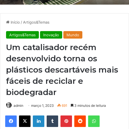
Início
/
Artigos&Temas
Artigos&Temas
Inovação
Mundo
Um catalisador recém
desenvolvido torna os
plásticos descartáveis ​​mais
fáceis de reciclar e
biodegradar
admin
março 1, 2023
691
3 minutos de leitura
Facebook
X
Linkedin
Tumblr
Pinterest
Reddit
WhatsApp