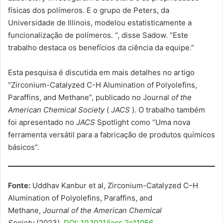
físicas dos polímeros. E o grupo de Peters, da
Universidade de Illinois, modelou estatisticamente a
funcionalização de polímeros. “, disse Sadow. “Este
trabalho destaca os benefícios da ciência da equipe.”
Esta pesquisa é discutida em mais detalhes no artigo
“Zirconium-Catalyzed C-H Alumination of Polyolefins,
Paraffins, and Methane”, publicado no Journal
of the
American Chemical Society
(
JACS
). O trabalho também
foi apresentado no
JACS
Spotlight como “Uma nova
ferramenta versátil para a fabricação de produtos químicos
básicos”.
Fonte:
Uddhav Kanbur et al, Zirconium-Catalyzed C–H
Alumination of Polyolefins, Paraffins, and
Methane,
Journal of the American Chemical
Society
(2023).
DOI: 10.1021/jacs.2c11056