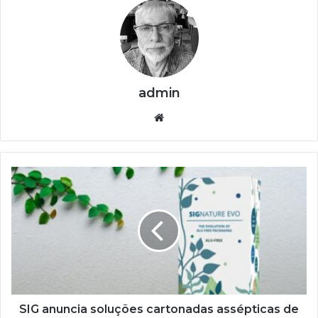
admin
Website
SIG
anuncia
soluções
cartonadas
assépticas
de
barreira
total
sem
alumínio
SIG anuncia soluções cartonadas assépticas de