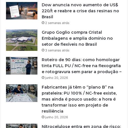
Dow anuncia novo aumento de US$
220/t e reabre a crise das resinas no
Brasil
2 semanas atrás
Grupo Goglio compra Cristal
Embalagens e amplia domínio no
setor de flexíveis no Brasil
3 semanas atrás
Roteiro de 90 dias: como homologar
tinta FULL PU / NC-free na flexografia
e rotogravura sem parar a produção –
junho 20, 2026
Fabricantes já têm o “plano B” na
prateleira: PU 100% / NC-free existe,
mas ainda é pouco usado: a hora é
transformar isso em projeto de
resiliência
junho 20, 2026
Nitrocelulose entra em zona de risco: