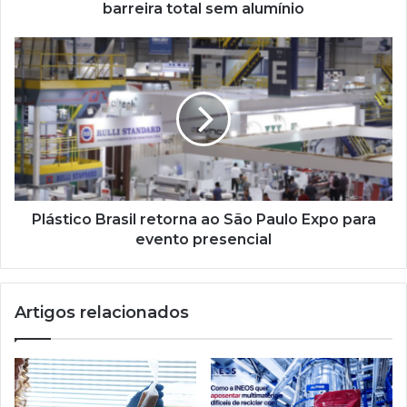
barreira total sem alumínio
Plástico
Brasil
retorna
ao
São
Paulo
Expo
para
evento
presencial
Plástico Brasil retorna ao São Paulo Expo para
evento presencial
Artigos relacionados