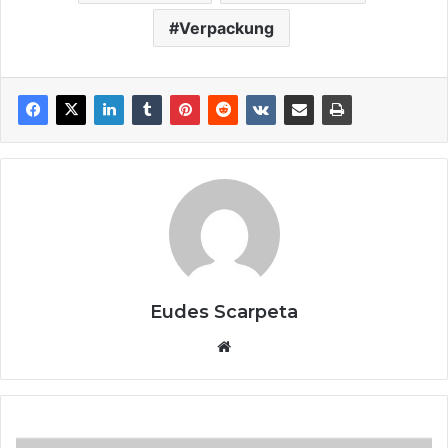
Verpackung
Eudes Scarpeta
Website
Prepare-
se