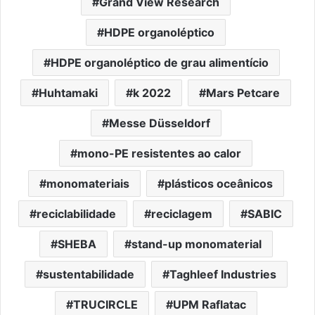
Grand View Research
HDPE organoléptico
HDPE organoléptico de grau alimentício
Huhtamaki
k 2022
Mars Petcare
Messe Düsseldorf
mono-PE resistentes ao calor
monomateriais
plásticos oceânicos
reciclabilidade
reciclagem
SABIC
SHEBA
stand-up monomaterial
sustentabilidade
Taghleef Industries
TRUCIRCLE
UPM Raflatac