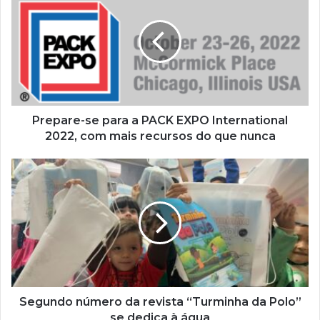
para
a
PACK
EXPO
International
2022,
com
mais
Prepare-se para a PACK EXPO International
recursos
2022, com mais recursos do que nunca
do
que
Segundo
nunca
número
da
revista
“Turminha
da
Polo”
se
dedica
à
Segundo número da revista “Turminha da Polo”
água
se dedica à água