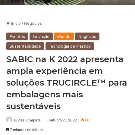
Início
/
Negócios
Eventos
Inovação
Mundo
Negócios
Sustentabilidade
Tecnologia de Plástico
SABIC na K 2022 apresenta
ampla experiência em
soluções TRUCIRCLE™ para
embalagens mais
sustentáveis
Eudes Scarpeta
outubro 21, 2022
681
7 minutos de leitura