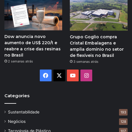
Dow anuncia novo
Grupo Goglio compra
aumento de US$ 220/t e
Cristal Embalagens e
reabre a crise das resinas
amplia domínio no setor
no Brasil
de flexíveis no Brasil
2 semanas atrás
3 semanas atrás
Facebook
X
YouTube
Instagram
Categories
Sustentabilidade
193
Negócios
128
Tecnologia de Plástico
107