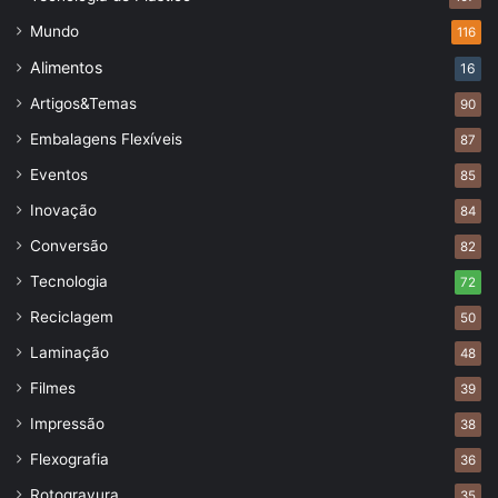
Mundo
116
Alimentos
16
Artigos&Temas
90
Embalagens Flexíveis
87
Eventos
85
Inovação
84
Conversão
82
Tecnologia
72
Reciclagem
50
Laminação
48
Filmes
39
Impressão
38
Flexografia
36
Rotogravura
35