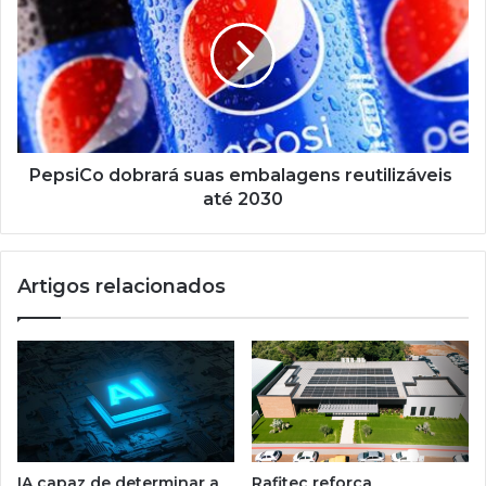
suas
embalagens
reutilizáveis
até
2030
PepsiCo dobrará suas embalagens reutilizáveis ​​
até 2030
Artigos relacionados
IA capaz de determinar a
Rafitec reforça