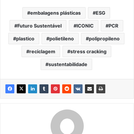
embalagens plásticas
ESG
Futuro Sustentável
ICONIC
PCR
plastico
polietileno
polipropileno
reciclagem
stress cracking
sustentabilidade