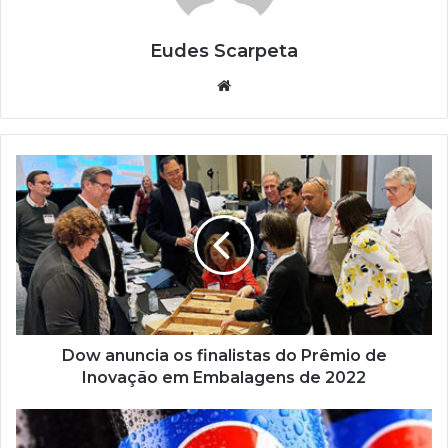
Eudes Scarpeta
Website
Dow
anuncia
os
finalistas
do
Prêmio
de
Inovação
em
Embalagens
Dow anuncia os finalistas do Prêmio de
de
Inovação em Embalagens de 2022
2022
PepsiCo
dobrará