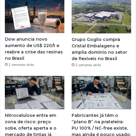
Dow anuncia novo
Grupo Goglio compra
aumento de US$ 220/t e
Cristal Embalagens e
reabre a crise das resinas
amplia domínio no setor
no Brasil
de flexíveis no Brasil
2 semanas atrás
2 semanas atrás
Nitrocelulose entra em
Fabricantes já têm o
zona de risco: preço
“plano B” na prateleira:
sobe, oferta aperta e o
PU 100% / NC-free existe,
mercado de tintas já
mas ainda é pouco usado: