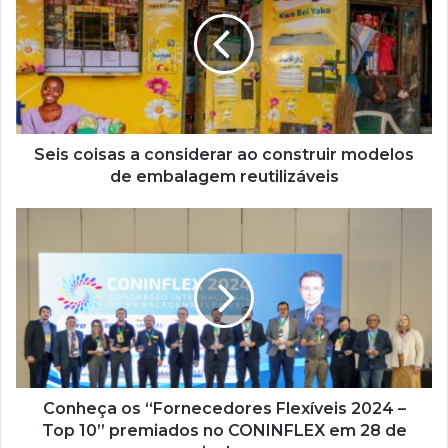
a
considerar
ao
construir
modelos
de
embalagem
reutilizáveis
Seis coisas a considerar ao construir modelos
de embalagem reutilizáveis
Conheça
os
“Fornecedores
Flexíveis
2024
–
Top
10”
premiados
no
Conheça os “Fornecedores Flexíveis 2024 –
CONINFLEX
Top 10” premiados no CONINFLEX em 28 de