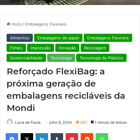
Início
/
Embalagens Flexíveis
Alimentos
Embalagens de papel
Embalagens Flexíveis
Filmes
Impressão
Inovação
Reciclagem
Sustentabilidade
Tecnologia
Tecnologia de Plástico
Reforçado FlexiBag: a
próxima geração de
embalagens recicláveis da
Mondi
Lúcia de Paula
julho 8, 2024
680
1 minuto de leitura
Facebook
X
Linkedin
Tumblr
Pinterest
Reddit
WhatsApp