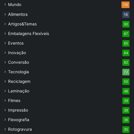
Mundo
116
Alimentos
16
Artigos&Temas
90
Embalagens Flexíveis
87
Eventos
85
Inovação
84
Conversão
82
Tecnologia
72
Reciclagem
50
Laminação
48
Filmes
39
Impressão
38
Flexografia
36
Rotogravura
35