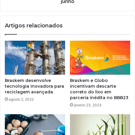
em
junho
28
de
junho
Artigos relacionados
Braskem desenvolve
Braskem e Globo
tecnologia inovadora para
incentivam descarte
reciclagem avançada
correto do lixo em
parceria inédita no BBB23
agosto 2, 2022
janeiro 23, 2023