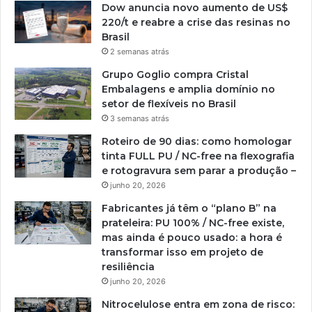
Dow anuncia novo aumento de US$
220/t e reabre a crise das resinas no
Brasil
2 semanas atrás
Grupo Goglio compra Cristal
Embalagens e amplia domínio no
setor de flexíveis no Brasil
3 semanas atrás
Roteiro de 90 dias: como homologar
tinta FULL PU / NC-free na flexografia
e rotogravura sem parar a produção –
junho 20, 2026
Fabricantes já têm o “plano B” na
prateleira: PU 100% / NC-free existe,
mas ainda é pouco usado: a hora é
transformar isso em projeto de
resiliência
junho 20, 2026
Nitrocelulose entra em zona de risco: