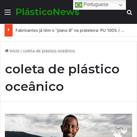
Portuguese
PlásticoNews
Menu
Pr
Fabricantes já têm o “plano B” na prateleira: PU 100% / NC-free existe, mas ainda é pouco usado: a hora é transformar isso em projeto de resiliência
Início
/
coleta de plástico oceânico
coleta de plástico
oceânico