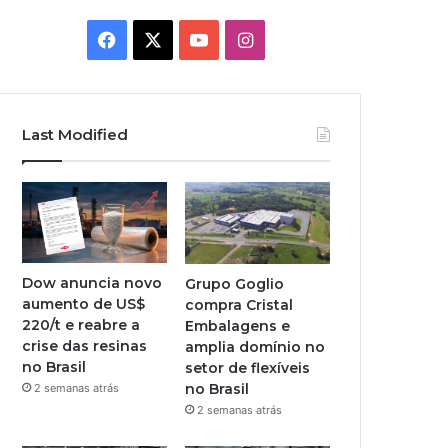
Facebook
X
YouTube
Instagram
Last Modified
Dow anuncia novo
Grupo Goglio
aumento de US$
compra Cristal
220/t e reabre a
Embalagens e
crise das resinas
amplia domínio no
no Brasil
setor de flexíveis
no Brasil
2 semanas atrás
2 semanas atrás