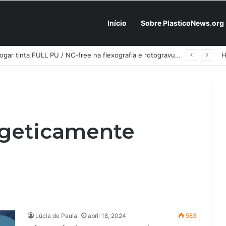
Início
Sobre PlasticoNews.org
Fabricantes já têm o “plano B” na prateleira: PU 100% / NC-free existe, mas ainda é pouco usado: a hora é transformar isso em projeto de resiliência
rgeticamente
Lúcia de Paula
abril 18, 2024
583