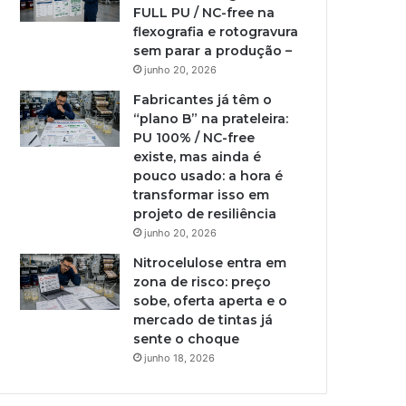
FULL PU / NC-free na
flexografia e rotogravura
sem parar a produção –
junho 20, 2026
Fabricantes já têm o
“plano B” na prateleira:
PU 100% / NC-free
existe, mas ainda é
pouco usado: a hora é
transformar isso em
projeto de resiliência
junho 20, 2026
Nitrocelulose entra em
zona de risco: preço
sobe, oferta aperta e o
mercado de tintas já
sente o choque
junho 18, 2026