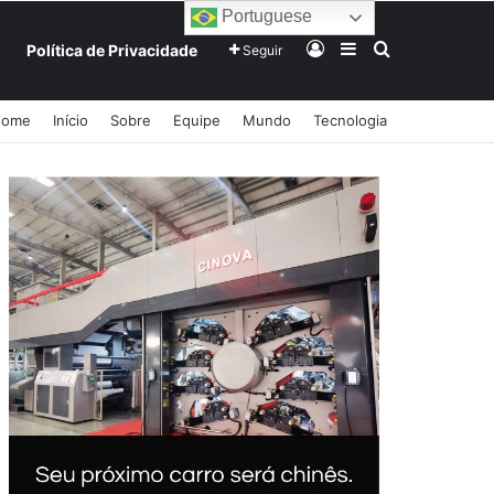
Portuguese
Entrar
Barra Lateral
Procurar po
Política de Privacidade
Seguir
Home
Início
Sobre
Equipe
Mundo
Tecnologia