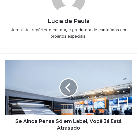
Lúcia de Paula
Jornalista, repórter e editora, e produtora de conteúdos em
projetos especiais.
Se
Ainda
Pensa
Só
em
Label,
Você
Já
Está
Atrasado
Se Ainda Pensa Só em Label, Você Já Está
Atrasado