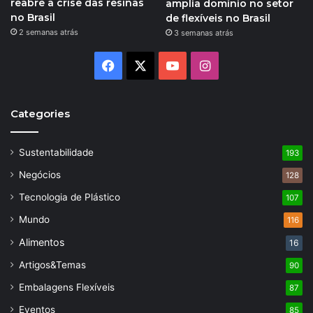
reabre a crise das resinas
amplia domínio no setor
no Brasil
de flexíveis no Brasil
2 semanas atrás
3 semanas atrás
Facebook
X
YouTube
Instagram
Categories
Sustentabilidade
193
Negócios
128
Tecnologia de Plástico
107
Mundo
116
Alimentos
16
Artigos&Temas
90
Embalagens Flexíveis
87
Eventos
85