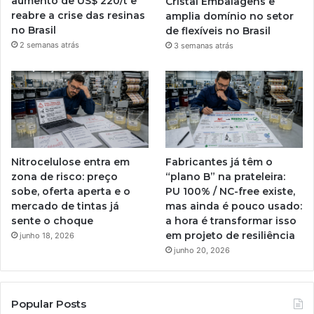
aumento de US$ 220/t e
Cristal Embalagens e
reabre a crise das resinas
amplia domínio no setor
no Brasil
de flexíveis no Brasil
2 semanas atrás
3 semanas atrás
Nitrocelulose entra em
Fabricantes já têm o
zona de risco: preço
“plano B” na prateleira:
sobe, oferta aperta e o
PU 100% / NC-free existe,
mercado de tintas já
mas ainda é pouco usado:
sente o choque
a hora é transformar isso
em projeto de resiliência
junho 18, 2026
junho 20, 2026
Popular Posts