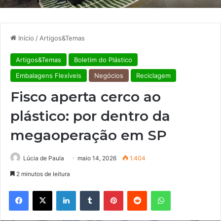
Início
/
Artigos&Temas
Artigos&Temas
Boletim do Plástico
Embalagens Flexíveis
Negócios
Reciclagem
Fisco aperta cerco ao
plástico: por dentro da
megaoperação em SP
Lúcia de Paula
maio 14, 2026
1.404
2 minutos de leitura
Facebook
X
Linkedin
Tumblr
Pinterest
Reddit
WhatsApp