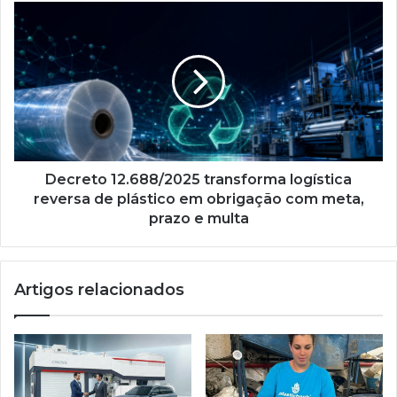
Decreto
12.688/2025
transforma
logística
reversa
de
plástico
em
obrigação
com
Decreto 12.688/2025 transforma logística
meta,
reversa de plástico em obrigação com meta,
prazo
prazo e multa
e
multa
Artigos relacionados