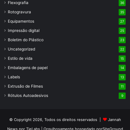
Flexografia
36
Rotogravura
35
Equipamentos
27
Impressão digital
25
Boletim do Plástico
23
Uncategorized
22
Estilo de vida
15
Embalagens de papel
14
Labels
13
Extrusão de Filmes
11
Rótulos Autoadesivos
9
© Copyright 2026, Todos os direitos reservados |
Jannah
News por TieLabs
| Orgulhosamente hospedado por
SiteGround