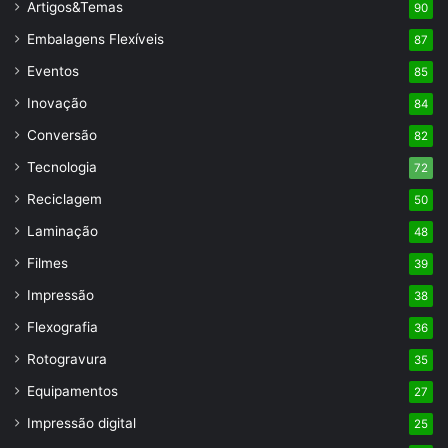
Artigos&Temas
90
Embalagens Flexíveis
87
Eventos
85
Inovação
84
Conversão
82
Tecnologia
72
Reciclagem
50
Laminação
48
Filmes
39
Impressão
38
Flexografia
36
Rotogravura
35
Equipamentos
27
Impressão digital
25