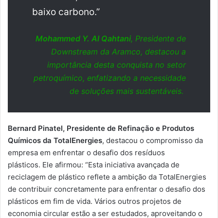
baixo carbono.”
Mohammed Y. Al Qahtani
, Presidente de
Downstream da Aramco, destacou a
importância desta conquista no setor
petroquímico, enfatizando a necessidade
de soluções mais sustentáveis.
Bernard Pinatel, Presidente de Refinação e Produtos
Químicos da TotalEnergies
, destacou o compromisso da
empresa em enfrentar o desafio dos resíduos
plásticos. Ele afirmou: “Esta iniciativa avançada de
reciclagem de plástico reflete a ambição da TotalEnergies
de contribuir concretamente para enfrentar o desafio dos
plásticos em fim de vida. Vários outros projetos de
economia circular estão a ser estudados, aproveitando o