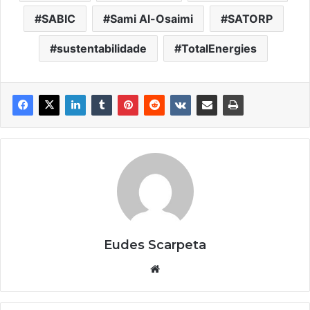
SABIC
Sami Al-Osaimi
SATORP
sustentabilidade
TotalEnergies
Eudes Scarpeta
Website