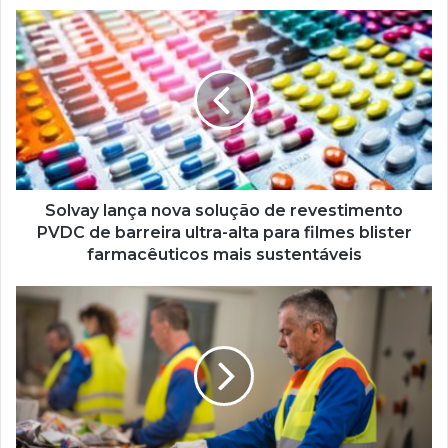
Solvay
lança
nova
solução
de
revestimento
PVDC
de
barreira
ultra-
Solvay lança nova solução de revestimento
alta
PVDC de barreira ultra-alta para filmes blister
para
farmacêuticos mais sustentáveis
filmes
blister
Braskem
farmacêuticos
avança
mais
em
sustentáveis
pesquisas
sobre
reciclagem
química
de