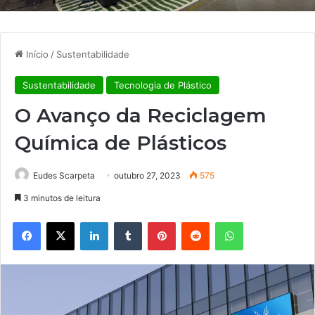
Início
/
Sustentabilidade
Sustentabilidade
Tecnologia de Plástico
O Avanço da Reciclagem
Química de Plásticos
Eudes Scarpeta
outubro 27, 2023
575
3 minutos de leitura
Facebook
X
Linkedin
Tumblr
Pinterest
Reddit
WhatsApp