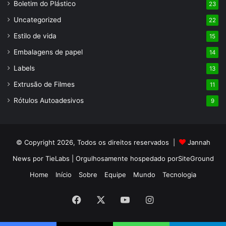
Boletim do Plástico
23
Uncategorized
22
Estilo de vida
15
Embalagens de papel
14
Labels
13
Extrusão de Filmes
11
Rótulos Autoadesivos
9
© Copyright 2026, Todos os direitos reservados |
Jannah
News por TieLabs
| Orgulhosamente hospedado por
SiteGround
Home
Início
Sobre
Equipe
Mundo
Tecnologia
Facebook
X
YouTube
Instagram