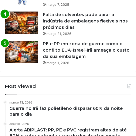
março 7, 2025
Falta de solventes pode parar a
indústria de embalagens flexíveis nos
próximos dias
março 21, 2026
PE e PP em zona de guerra: como o
conflito EUA–Israel–Irã ameaça o custo
da sua embalagem
março 1, 2026
Most Viewed
março 13, 2026
Guerra no Irã faz polietileno disparar 60% da noite
para o dia
abril 10, 2026
Alerta ABIPLAST: PP, PE e PVC registram altas de até
80% e setor enfrenta risco de desabastecimento