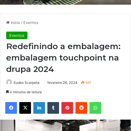
Início
/
Eventos
Eventos
Redefinindo a embalagem:
embalagem touchpoint na
drupa 2024
Eudes Scarpeta
fevereiro 26, 2024
561
4 minutos de leitura
Facebook
X
Linkedin
Tumblr
Pinterest
Reddit
WhatsApp