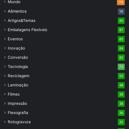
Mundo
116
Alimentos
16
Artigos&Temas
90
Embalagens Flexíveis
87
Eventos
85
Inovação
84
Conversão
82
Tecnologia
72
Reciclagem
50
Laminação
48
Filmes
39
Impressão
38
Flexografia
36
Rotogravura
35