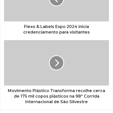
inicia
credenciamento
para
visitantes
Flexo & Labels Expo 2024 inicia
credenciamento para visitantes
Movimento
Plástico
Transforma
recolhe
cerca
de
175
mil
copos
plásticos
Movimento Plástico Transforma recolhe cerca
na
de 175 mil copos plásticos na 98ª Corrida
98ª
Internacional de São Silvestre
Corrida
Internacional