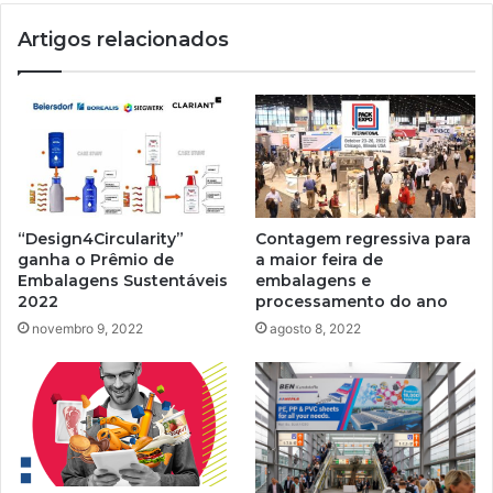
de
Artigos relacionados
São
Silvestre
“Design4Circularity”
Contagem regressiva para
ganha o Prêmio de
a maior feira de
Embalagens Sustentáveis ​​
embalagens e
2022
processamento do ano
novembro 9, 2022
agosto 8, 2022