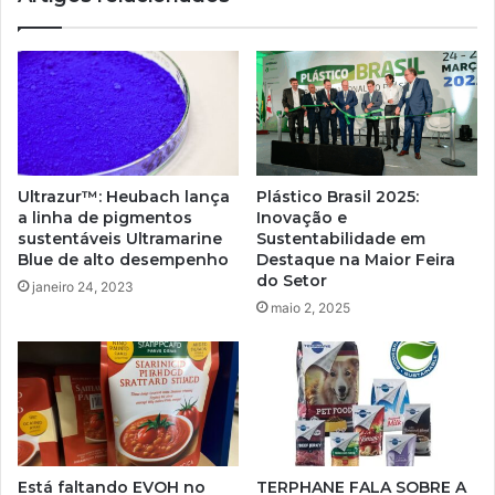
o
seu
portfólio
de
filmes
com
a
tecnologia
Ultrazur™: Heubach lança
Plástico Brasil 2025:
AD
a linha de pigmentos
Inovação e
CleanFlake™
sustentáveis ​​Ultramarine
Sustentabilidade em
de
Blue de alto desempenho
Destaque na Maior Feira
última
do Setor
janeiro 24, 2023
geração
maio 2, 2025
Está faltando EVOH no
TERPHANE FALA SOBRE A