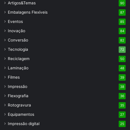
Artigos&Temas
90
Embalagens Flexíveis
87
Eventos
85
Inovação
84
Conversão
82
Tecnologia
72
Reciclagem
50
Laminação
48
Filmes
39
Impressão
38
Flexografia
36
Rotogravura
35
Equipamentos
27
Impressão digital
25