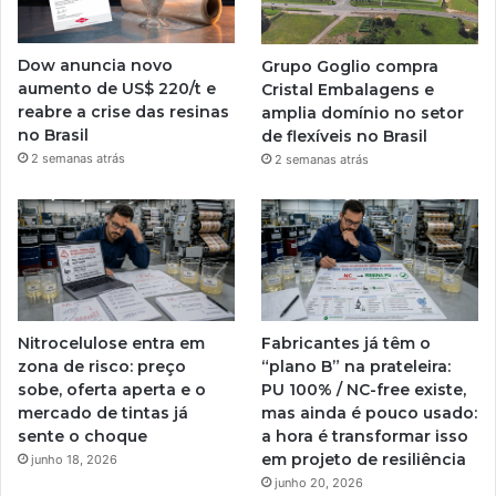
Dow anuncia novo
Grupo Goglio compra
aumento de US$ 220/t e
Cristal Embalagens e
reabre a crise das resinas
amplia domínio no setor
no Brasil
de flexíveis no Brasil
2 semanas atrás
2 semanas atrás
Nitrocelulose entra em
Fabricantes já têm o
zona de risco: preço
“plano B” na prateleira:
sobe, oferta aperta e o
PU 100% / NC-free existe,
mercado de tintas já
mas ainda é pouco usado:
sente o choque
a hora é transformar isso
em projeto de resiliência
junho 18, 2026
junho 20, 2026