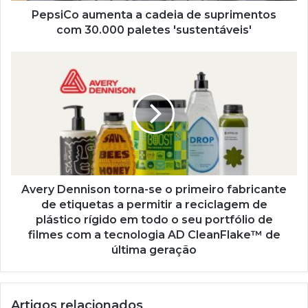
'sustentáveis'
PepsiCo aumenta a cadeia de suprimentos
com 30.000 paletes 'sustentáveis'
Avery
Dennison
torna-
se
o
primeiro
fabricante
de
etiquetas
a
Avery Dennison torna-se o primeiro fabricante
permitir
de etiquetas a permitir a reciclagem de
a
plástico rígido em todo o seu portfólio de
reciclagem
filmes com a tecnologia AD CleanFlake™ de
de
última geração
plástico
rígido
em
todo
Artigos relacionados