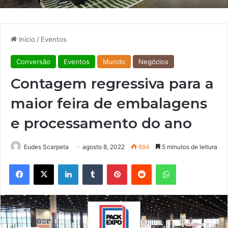
Início
/
Eventos
Conversão
Eventos
Mundo
Negócios
Contagem regressiva para a
maior feira de embalagens
e processamento do ano
Eudes Scarpeta
agosto 8, 2022
694
5 minutos de leitura
Facebook
X
Linkedin
Tumblr
Pinterest
Reddit
WhatsApp