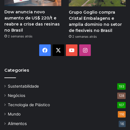
Dow anuncia novo
Grupo Goglio compra
aumento de US$ 220/t e
Cristal Embalagens e
reabre a crise das resinas
amplia domínio no setor
no Brasil
de flexíveis no Brasil
2 semanas atrás
2 semanas atrás
Facebook
X
YouTube
Instagram
Categories
Sustentabilidade
193
Negócios
128
Tecnologia de Plástico
107
Mundo
116
Alimentos
16