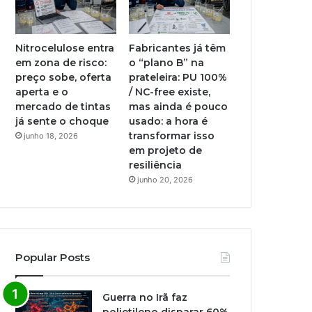
Nitrocelulose entra
Fabricantes já têm
em zona de risco:
o “plano B” na
preço sobe, oferta
prateleira: PU 100%
aperta e o
/ NC-free existe,
mercado de tintas
mas ainda é pouco
já sente o choque
usado: a hora é
transformar isso
junho 18, 2026
em projeto de
resiliência
junho 20, 2026
Popular Posts
Guerra no Irã faz