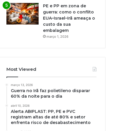
PE e PP em zona de
guerra: como o conflito
EUA–Israel–Irã ameaça o
custo da sua
embalagem
março 1, 2026
Most Viewed
março 13, 2026
Guerra no Irã faz polietileno disparar
60% da noite para o dia
abril 10, 2026
Alerta ABIPLAST: PP, PE e PVC
registram altas de até 80% e setor
enfrenta risco de desabastecimento