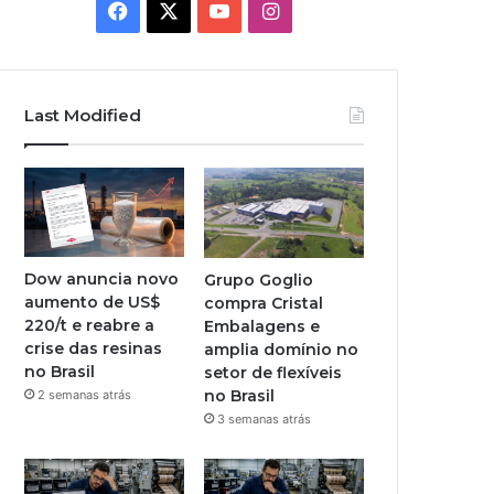
Facebook
X
YouTube
Instagram
Last Modified
Dow anuncia novo
Grupo Goglio
aumento de US$
compra Cristal
220/t e reabre a
Embalagens e
crise das resinas
amplia domínio no
no Brasil
setor de flexíveis
no Brasil
2 semanas atrás
3 semanas atrás