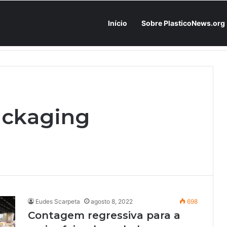
Início
Sobre PlasticoNews.org
Fabricantes já têm o “plano B” na prateleira: PU 100% / NC-free existe, mas ainda é pouco usado: a hora é transformar isso em projeto de resiliência
ackaging
Eudes Scarpeta
agosto 8, 2022
698
Contagem regressiva para a