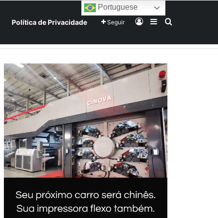
Portuguese
Entrar
Barra Lateral
Procurar po
Política de Privacidade
Seguir
Home
Início
Sobre
Equipe
Mundo
Tecnologia