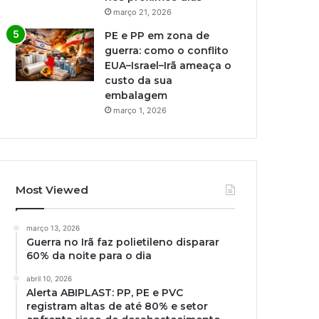
março 21, 2026
PE e PP em zona de
guerra: como o conflito
EUA–Israel–Irã ameaça o
custo da sua
embalagem
março 1, 2026
Most Viewed
março 13, 2026
Guerra no Irã faz polietileno disparar
60% da noite para o dia
abril 10, 2026
Alerta ABIPLAST: PP, PE e PVC
registram altas de até 80% e setor