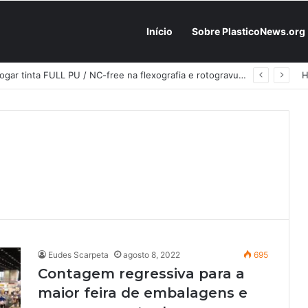
Início
Sobre PlasticoNews.org
Fabricantes já têm o “plano B” na prateleira: PU 100% / NC-free existe, mas ainda é pouco usado: a hora é transformar isso em projeto de resiliência
Eudes Scarpeta
agosto 8, 2022
695
Contagem regressiva para a
maior feira de embalagens e