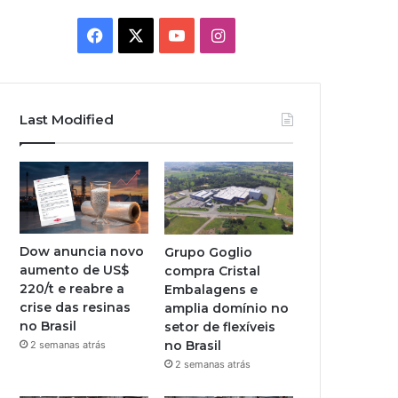
Facebook
X
YouTube
Instagram
Last Modified
Dow anuncia novo
Grupo Goglio
aumento de US$
compra Cristal
220/t e reabre a
Embalagens e
crise das resinas
amplia domínio no
no Brasil
setor de flexíveis
no Brasil
2 semanas atrás
2 semanas atrás