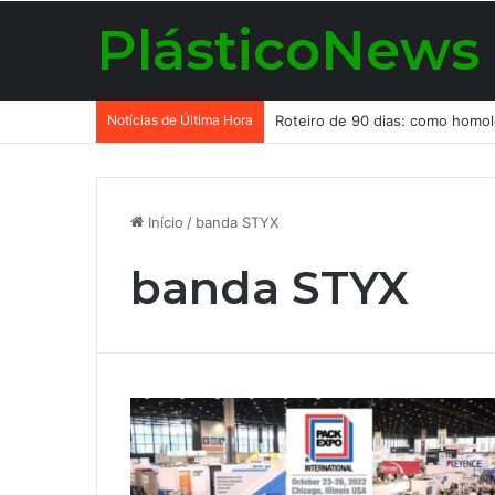
PlásticoNews
Notícias de Última Hora
Início
/
banda STYX
banda STYX