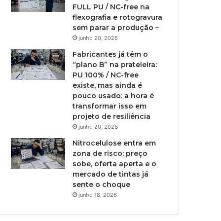
FULL PU / NC-free na
flexografia e rotogravura
sem parar a produção –
junho 20, 2026
Fabricantes já têm o
“plano B” na prateleira:
PU 100% / NC-free
existe, mas ainda é
pouco usado: a hora é
transformar isso em
projeto de resiliência
junho 20, 2026
Nitrocelulose entra em
zona de risco: preço
sobe, oferta aperta e o
mercado de tintas já
sente o choque
junho 18, 2026