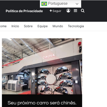
Portuguese
Entrar
Barra Lateral
Procurar po
Política de Privacidade
Seguir
Home
Início
Sobre
Equipe
Mundo
Tecnologia