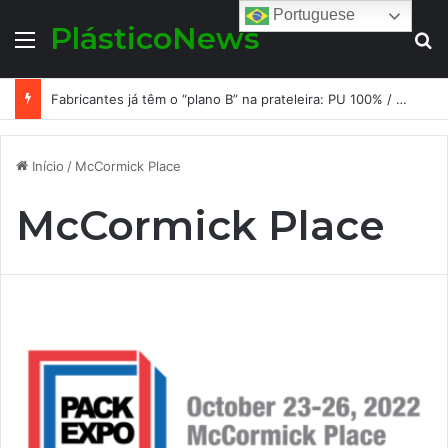
Portuguese
PlásticoNews
Menu
Pr
Fabricantes já têm o “plano B” na prateleira: PU 100% / NC-free existe, mas ainda é pouco usado: a hora é transformar isso em projeto de resiliência
Início
/
McCormick Place
McCormick Place