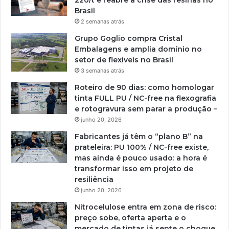
220/t e reabre a crise das resinas no
Brasil
2 semanas atrás
Grupo Goglio compra Cristal
Embalagens e amplia domínio no
setor de flexíveis no Brasil
3 semanas atrás
Roteiro de 90 dias: como homologar
tinta FULL PU / NC-free na flexografia
e rotogravura sem parar a produção –
junho 20, 2026
Fabricantes já têm o “plano B” na
prateleira: PU 100% / NC-free existe,
mas ainda é pouco usado: a hora é
transformar isso em projeto de
resiliência
junho 20, 2026
Nitrocelulose entra em zona de risco:
preço sobe, oferta aperta e o
mercado de tintas já sente o choque