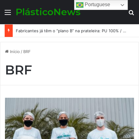
Portuguese
PlásticoNews
Menu
Pr
Fabricantes já têm o “plano B” na prateleira: PU 100% / NC-free existe, mas ainda é pouco usado: a hora é transformar isso em projeto de resiliência
Início
/
BRF
BRF