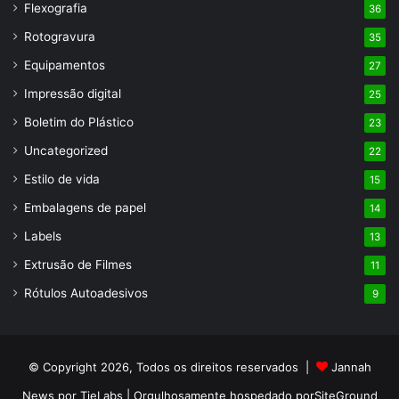
Flexografia
36
Rotogravura
35
Equipamentos
27
Impressão digital
25
Boletim do Plástico
23
Uncategorized
22
Estilo de vida
15
Embalagens de papel
14
Labels
13
Extrusão de Filmes
11
Rótulos Autoadesivos
9
© Copyright 2026, Todos os direitos reservados |
Jannah
News por TieLabs
| Orgulhosamente hospedado por
SiteGround