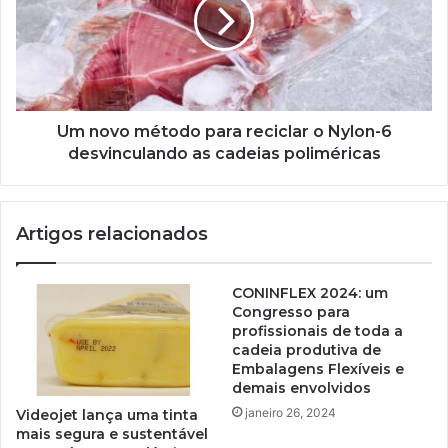
para
reciclar
o
Nylon-
6
desvinculando
as
Um novo método para reciclar o Nylon-6
cadeias
desvinculando as cadeias poliméricas
poliméricas
Artigos relacionados
CONINFLEX 2024: um
Congresso para
profissionais de toda a
cadeia produtiva de
Embalagens Flexíveis e
demais envolvidos
janeiro 26, 2024
Videojet lança uma tinta
mais segura e sustentável