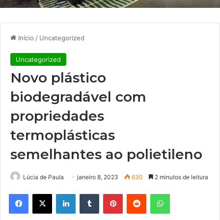
Início
/
Uncategorized
Uncategorized
Novo plástico
biodegradável com
propriedades
termoplásticas
semelhantes ao polietileno
Lúcia de Paula
janeiro 8, 2023
630
2 minutos de leitura
Facebook
X
Linkedin
Tumblr
Pinterest
Reddit
WhatsApp