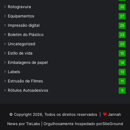
Rotogravura
35
Equipamentos
27
Impressão digital
25
Boletim do Plástico
23
Uncategorized
22
Estilo de vida
15
Embalagens de papel
14
Labels
13
Extrusão de Filmes
11
Rótulos Autoadesivos
9
© Copyright 2026, Todos os direitos reservados |
Jannah
News por TieLabs
| Orgulhosamente hospedado por
SiteGround