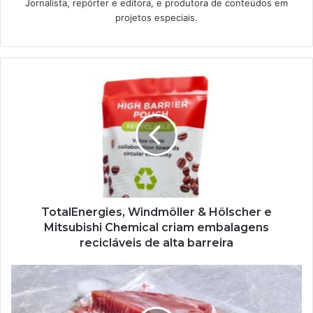
Jornalista, repórter e editora, e produtora de conteúdos em
projetos especiais.
TotalEnergies,
Windmöller
&
Hölscher
e
Mitsubishi
Chemical
criam
embalagens
recicláveis
TotalEnergies, Windmöller & Hölscher e
Mitsubishi Chemical criam embalagens
de
recicláveis ​​de alta barreira
alta
barreira
Um
novo
método