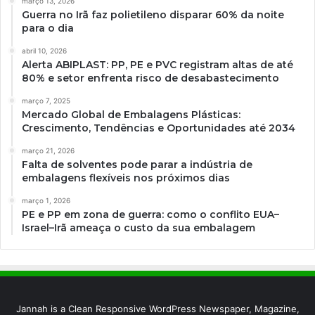
março 13, 2026
Guerra no Irã faz polietileno disparar 60% da noite
para o dia
abril 10, 2026
Alerta ABIPLAST: PP, PE e PVC registram altas de até
80% e setor enfrenta risco de desabastecimento
março 7, 2025
Mercado Global de Embalagens Plásticas:
Crescimento, Tendências e Oportunidades até 2034
março 21, 2026
Falta de solventes pode parar a indústria de
embalagens flexíveis nos próximos dias
março 1, 2026
PE e PP em zona de guerra: como o conflito EUA–
Israel–Irã ameaça o custo da sua embalagem
Jannah is a Clean Responsive WordPress Newspaper, Magazine,