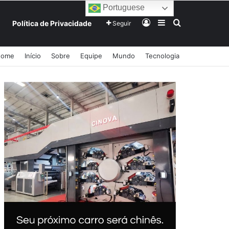
Portuguese
Entrar
Barra Lateral
Procurar po
Política de Privacidade
Seguir
Home
Início
Sobre
Equipe
Mundo
Tecnologia