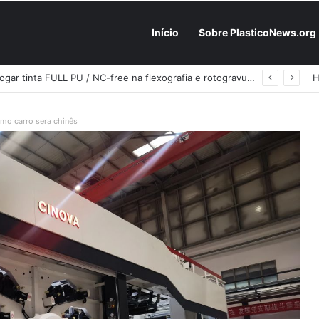
Início
Sobre PlasticoNews.org
Fabricantes já têm o “plano B” na prateleira: PU 100% / NC-free existe, mas ainda é pouco usado: a hora é transformar isso em projeto de resiliência
imo carro sera chinês