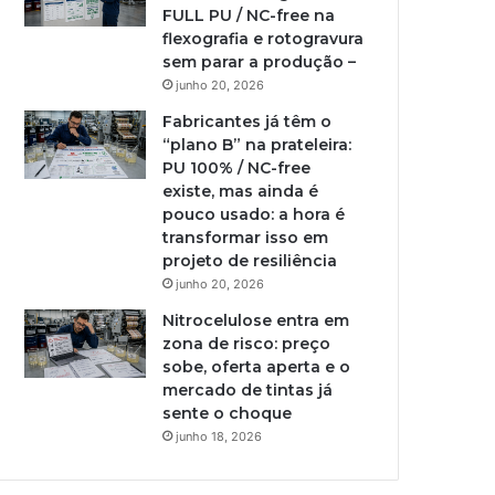
FULL PU / NC-free na
flexografia e rotogravura
sem parar a produção –
junho 20, 2026
Fabricantes já têm o
“plano B” na prateleira:
PU 100% / NC-free
existe, mas ainda é
pouco usado: a hora é
transformar isso em
projeto de resiliência
junho 20, 2026
Nitrocelulose entra em
zona de risco: preço
sobe, oferta aperta e o
mercado de tintas já
sente o choque
junho 18, 2026