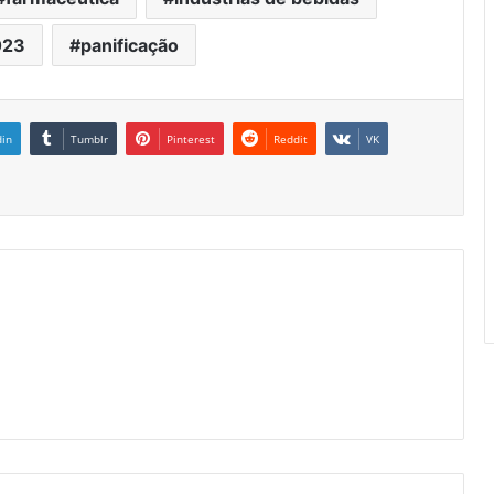
023
panificação
din
Tumblr
Pinterest
Reddit
VK