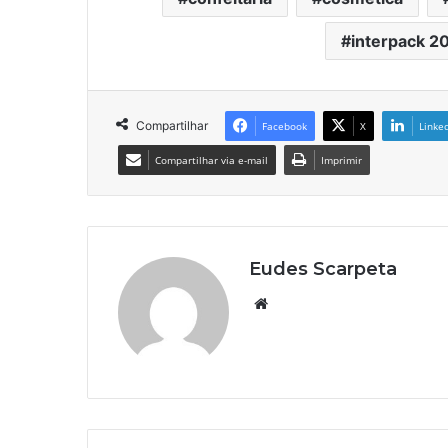
interpack 2
Compartilhar
Facebook
X
Linke
Compartilhar via e-mail
Imprimir
Eudes Scarpeta
Website