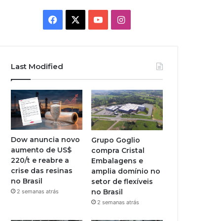
Facebook
X
YouTube
Instagram
Last Modified
Dow anuncia novo
Grupo Goglio
aumento de US$
compra Cristal
220/t e reabre a
Embalagens e
crise das resinas
amplia domínio no
no Brasil
setor de flexíveis
no Brasil
2 semanas atrás
2 semanas atrás