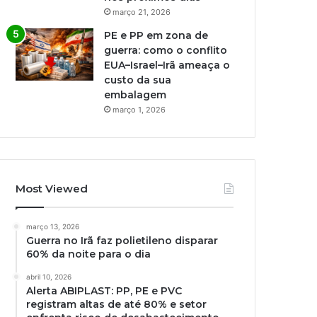
março 21, 2026
PE e PP em zona de
guerra: como o conflito
EUA–Israel–Irã ameaça o
custo da sua
embalagem
março 1, 2026
Most Viewed
março 13, 2026
Guerra no Irã faz polietileno disparar
60% da noite para o dia
abril 10, 2026
Alerta ABIPLAST: PP, PE e PVC
registram altas de até 80% e setor