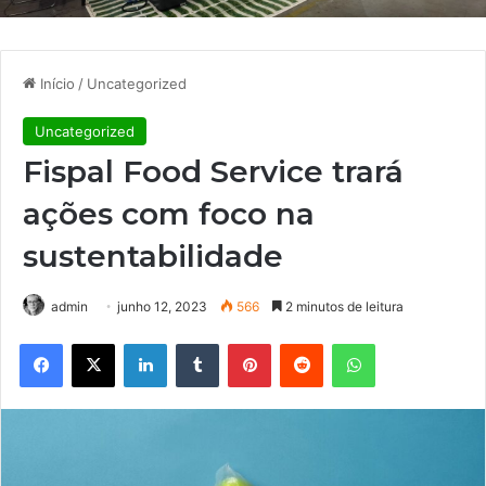
Início
/
Uncategorized
Uncategorized
Fispal Food Service trará
ações com foco na
sustentabilidade
admin
junho 12, 2023
566
2 minutos de leitura
Facebook
X
Linkedin
Tumblr
Pinterest
Reddit
WhatsApp