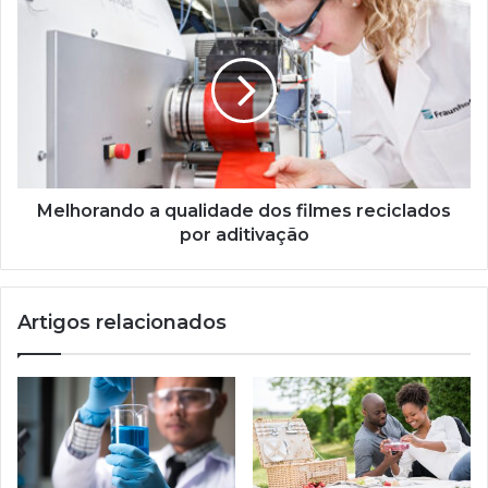
Melhorando
a
qualidade
dos
filmes
reciclados
por
aditivação
Melhorando a qualidade dos filmes reciclados
por aditivação
Artigos relacionados