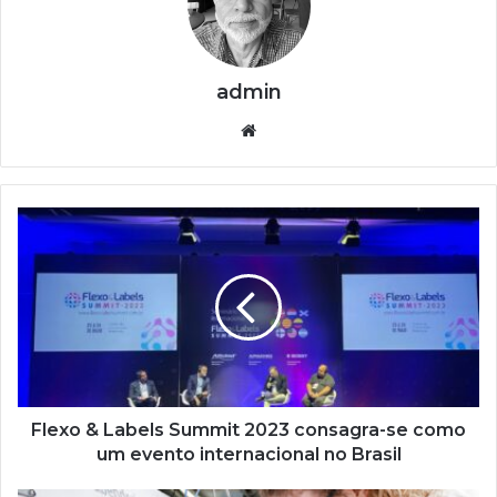
admin
Website
Flexo
&
Labels
Summit
2023
consagra-
se
como
um
evento
Flexo & Labels Summit 2023 consagra-se como
internacional
um evento internacional no Brasil
no
Brasil