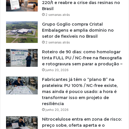
220/t e reabre a crise das resinas no
Brasil
2 semanas atrás
Grupo Goglio compra Cristal
Embalagens e amplia domínio no
setor de flexíveis no Brasil
2 semanas atrás
Roteiro de 90 dias: como homologar
tinta FULL PU / NC-free na flexografia
e rotogravura sem parar a produção –
junho 20, 2026
Fabricantes já têm o “plano B” na
prateleira: PU 100% / NC-free existe,
mas ainda é pouco usado: a hora é
transformar isso em projeto de
resiliência
junho 20, 2026
Nitrocelulose entra em zona de risco:
preço sobe, oferta aperta e o