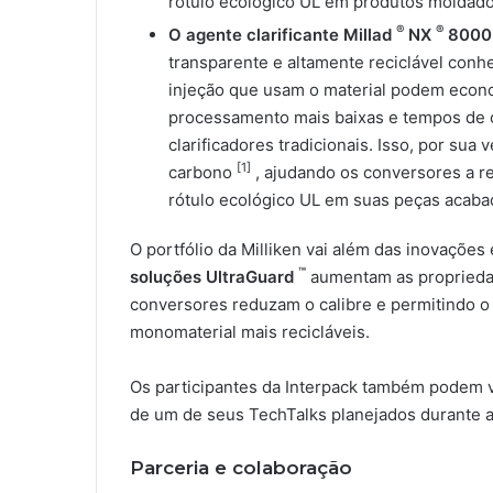
rótulo ecológico UL em produtos moldados
®
®
O agente clarificante Millad
NX
8000
transparente e altamente reciclável con
injeção que usam o material podem econo
processamento mais baixas e tempos de c
clarificadores tradicionais. Isso, por su
[1]
carbono
, ajudando os conversores a r
rótulo ecológico UL em suas peças acaba
O portfólio da Milliken vai além das inovaçõe
™
soluções
UltraGuard
aumentam as propriedade
conversores reduzam o calibre e permitindo 
monomaterial mais recicláveis.
Os participantes da Interpack também podem vi
de um de seus TechTalks planejados durante a
Parceria e colaboração