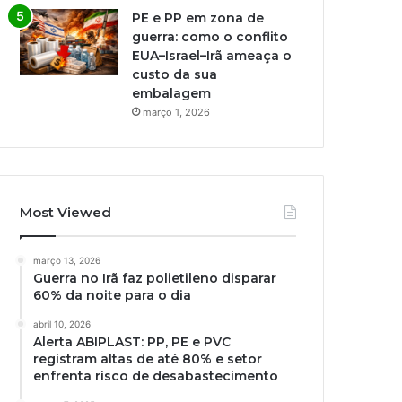
PE e PP em zona de
guerra: como o conflito
EUA–Israel–Irã ameaça o
custo da sua
embalagem
março 1, 2026
Most Viewed
março 13, 2026
Guerra no Irã faz polietileno disparar
60% da noite para o dia
abril 10, 2026
Alerta ABIPLAST: PP, PE e PVC
registram altas de até 80% e setor
enfrenta risco de desabastecimento