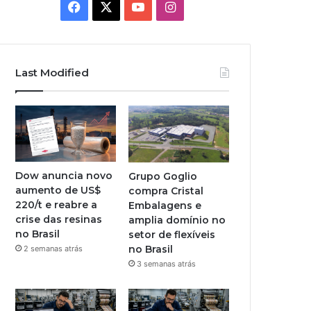
Facebook
X
YouTube
Instagram
Last Modified
Dow anuncia novo
Grupo Goglio
aumento de US$
compra Cristal
220/t e reabre a
Embalagens e
crise das resinas
amplia domínio no
no Brasil
setor de flexíveis
no Brasil
2 semanas atrás
3 semanas atrás