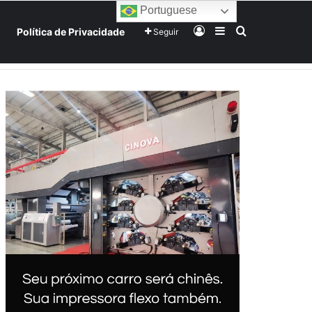
Portuguese
Entrar
Barra Lateral
Procurar po
Política de Privacidade
Seguir
Home
Início
Sobre
Equipe
Mundo
Tecnologia