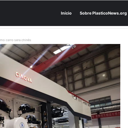
Início
Sobre PlasticoNews.org
Fabricantes já têm o “plano B” na prateleira: PU 100% / NC-free existe, mas ainda é pouco usado: a hora é transformar isso em projeto de resiliência
imo carro sera chinês