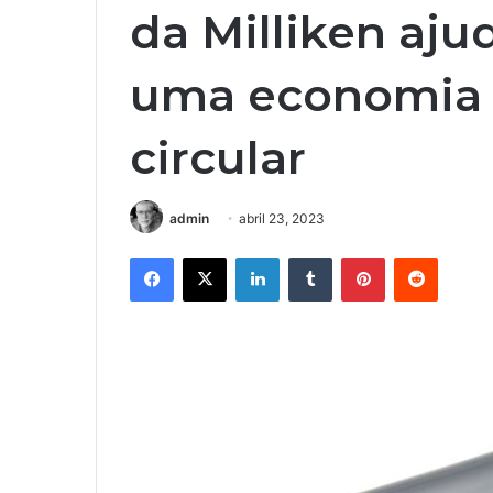
da Milliken aju
uma economia d
circular
admin
abril 23, 2023
Facebook
X
Linkedin
Tumblr
Pinterest
Reddit