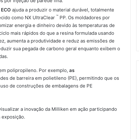
 por injeção de parede fina.
 ECO
ajuda a produzir o material durável, totalmente
™
hecido como NX UltraClear
PP. Os moldadores por
mizar energia e dinheiro devido às temperaturas de
iclo mais rápidos do que a resina formulada usando
a vez, aumenta a produtividade e reduz as emissões de
eduzir sua pegada de carbono geral enquanto exibem o
das.
s em polipropileno. Por exemplo,
as
s de barreira em polietileno (PE), permitindo que os
o uso de construções de embalagens de PE
sualizar a inovação da Milliken em ação participando
 exposição.