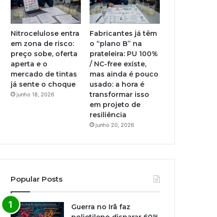
Nitrocelulose entra
Fabricantes já têm
em zona de risco:
o “plano B” na
preço sobe, oferta
prateleira: PU 100%
aperta e o
/ NC-free existe,
mercado de tintas
mas ainda é pouco
já sente o choque
usado: a hora é
transformar isso
junho 18, 2026
em projeto de
resiliência
junho 20, 2026
Popular Posts
Guerra no Irã faz