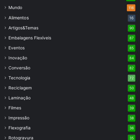
Mundo
116
Alimentos
16
Artigos&Temas
90
Embalagens Flexíveis
87
Eventos
85
Inovação
84
Conversão
82
Tecnologia
72
Reciclagem
50
Laminação
48
Filmes
39
Impressão
38
Flexografia
36
Rotogravura
35