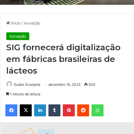
Início
/
Inovação
Inovação
SIG fornecerá digitalização
em fábricas brasileiras de
lácteos
Eudes Scarpeta
dezembro 16, 2022
500
1 minuto de leitura
Facebook
X
Linkedin
Tumblr
Pinterest
Reddit
WhatsApp