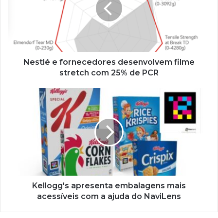
filme
stretch
com
25%
de
PCR
Nestlé e fornecedores desenvolvem filme
stretch com 25% de PCR
Kellogg's
apresenta
embalagens
mais
acessíveis
com
a
ajuda
do
NaviLens
Kellogg's apresenta embalagens mais
acessíveis com a ajuda do NaviLens