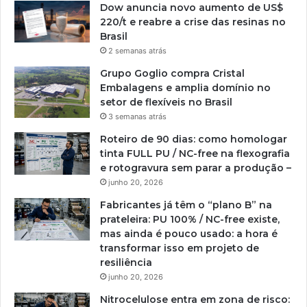
Dow anuncia novo aumento de US$
220/t e reabre a crise das resinas no
Brasil
2 semanas atrás
Grupo Goglio compra Cristal
Embalagens e amplia domínio no
setor de flexíveis no Brasil
3 semanas atrás
Roteiro de 90 dias: como homologar
tinta FULL PU / NC-free na flexografia
e rotogravura sem parar a produção –
junho 20, 2026
Fabricantes já têm o “plano B” na
prateleira: PU 100% / NC-free existe,
mas ainda é pouco usado: a hora é
transformar isso em projeto de
resiliência
junho 20, 2026
Nitrocelulose entra em zona de risco: