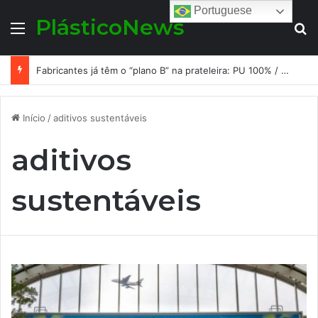
Portuguese
PlásticoNews
Menu
Pr
Fabricantes já têm o “plano B” na prateleira: PU 100% / NC-free existe, mas ainda é pouco usado: a hora é transformar isso em projeto de resiliência
Início
/
aditivos sustentáveis
aditivos
sustentáveis