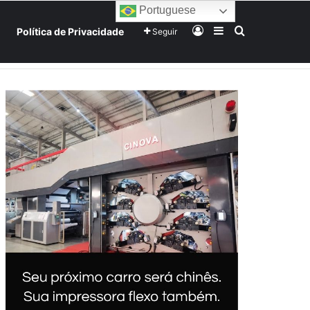
Portuguese
Entrar
Barra Lateral
Procurar po
Política de Privacidade
Seguir
Home
Início
Sobre
Equipe
Mundo
Tecnologia