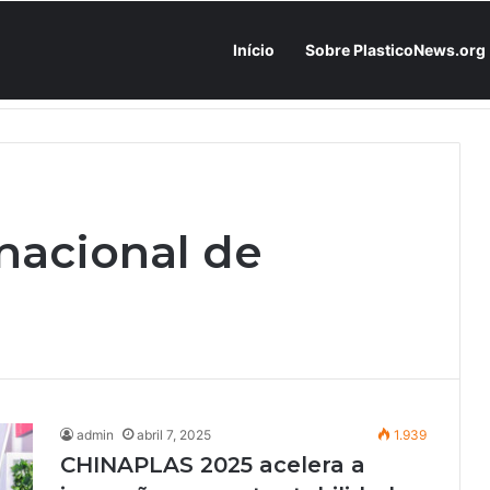
Início
Sobre PlasticoNews.org
Fabricantes já têm o “plano B” na prateleira: PU 100% / NC-free existe, mas ainda é pouco usado: a hora é transformar isso em projeto de resiliência
nacional de
admin
abril 7, 2025
1.939
CHINAPLAS 2025 acelera a