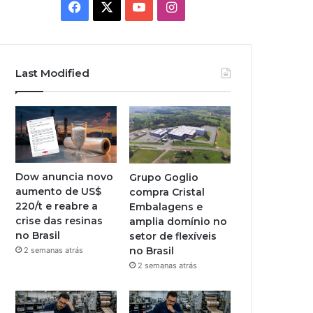
Facebook
X
YouTube
Instagram
Last Modified
Dow anuncia novo
Grupo Goglio
aumento de US$
compra Cristal
220/t e reabre a
Embalagens e
crise das resinas
amplia domínio no
no Brasil
setor de flexíveis
no Brasil
2 semanas atrás
2 semanas atrás