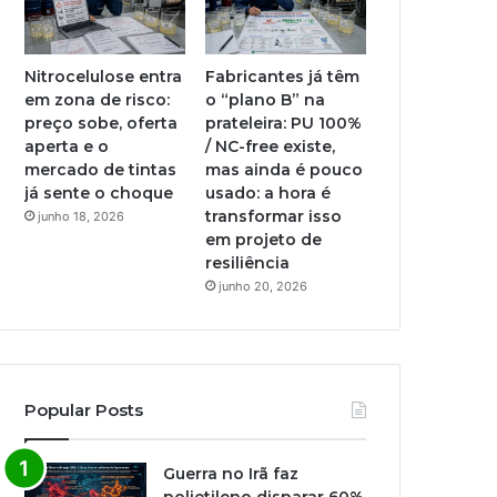
Nitrocelulose entra
Fabricantes já têm
em zona de risco:
o “plano B” na
preço sobe, oferta
prateleira: PU 100%
aperta e o
/ NC-free existe,
mercado de tintas
mas ainda é pouco
já sente o choque
usado: a hora é
transformar isso
junho 18, 2026
em projeto de
resiliência
junho 20, 2026
Popular Posts
Guerra no Irã faz