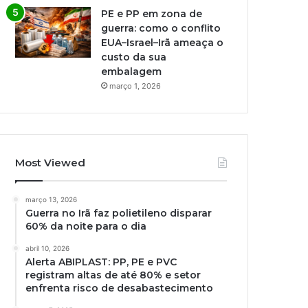
PE e PP em zona de
guerra: como o conflito
EUA–Israel–Irã ameaça o
custo da sua
embalagem
março 1, 2026
Most Viewed
março 13, 2026
Guerra no Irã faz polietileno disparar
60% da noite para o dia
abril 10, 2026
Alerta ABIPLAST: PP, PE e PVC
registram altas de até 80% e setor
enfrenta risco de desabastecimento