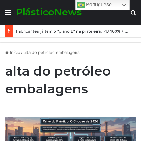
Portuguese
PlásticoNews
Menu
Pr
Fabricantes já têm o “plano B” na prateleira: PU 100% / NC-free existe, mas ainda é pouco usado: a hora é transformar isso em projeto de resiliência
Início
/
alta do petróleo embalagens
alta do petróleo
embalagens