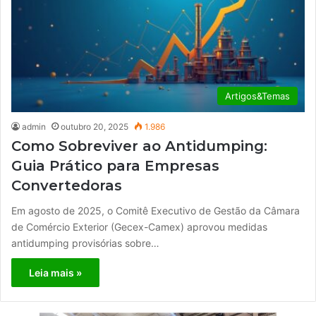
Artigos&Temas
admin
outubro 20, 2025
1.986
Como Sobreviver ao Antidumping:
Guia Prático para Empresas
Convertedoras
Em agosto de 2025, o Comitê Executivo de Gestão da Câmara
de Comércio Exterior (Gecex-Camex) aprovou medidas
antidumping provisórias sobre…
Leia mais »