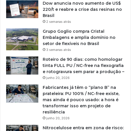
Dow anuncia novo aumento de US$
220/t e reabre a crise das resinas no
Brasil
2 semanas atrás
Grupo Goglio compra Cristal
Embalagens e amplia domínio no
setor de flexíveis no Brasil
3 semanas atrás
Roteiro de 90 dias: como homologar
tinta FULL PU / NC-free na flexografia
e rotogravura sem parar a produção –
junho 20, 2026
Fabricantes já têm o “plano B” na
prateleira: PU 100% / NC-free existe,
mas ainda é pouco usado: a hora é
transformar isso em projeto de
resiliência
junho 20, 2026
Nitrocelulose entra em zona de risco: