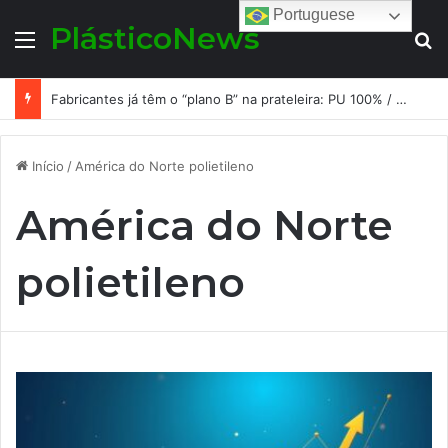
Portuguese
PlásticoNews
Menu
Pr
Fabricantes já têm o “plano B” na prateleira: PU 100% / NC-free existe, mas ainda é pouco usado: a hora é transformar isso em projeto de resiliência
Início
/
América do Norte polietileno
América do Norte
polietileno