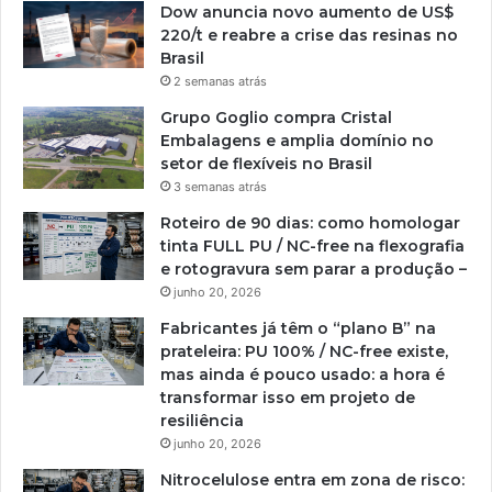
Dow anuncia novo aumento de US$
220/t e reabre a crise das resinas no
Brasil
2 semanas atrás
Grupo Goglio compra Cristal
Embalagens e amplia domínio no
setor de flexíveis no Brasil
3 semanas atrás
Roteiro de 90 dias: como homologar
tinta FULL PU / NC-free na flexografia
e rotogravura sem parar a produção –
junho 20, 2026
Fabricantes já têm o “plano B” na
prateleira: PU 100% / NC-free existe,
mas ainda é pouco usado: a hora é
transformar isso em projeto de
resiliência
junho 20, 2026
Nitrocelulose entra em zona de risco: