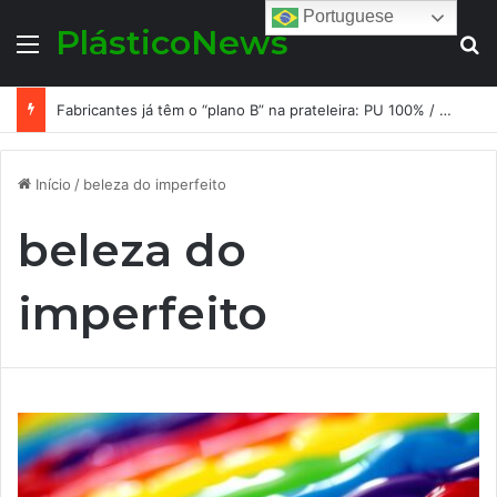
Portuguese
PlásticoNews
Menu
Pr
Fabricantes já têm o “plano B” na prateleira: PU 100% / NC-free existe, mas ainda é pouco usado: a hora é transformar isso em projeto de resiliência
Início
/
beleza do imperfeito
beleza do
imperfeito