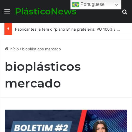
Portuguese
PlásticoNews
Menu
Pr
Fabricantes já têm o “plano B” na prateleira: PU 100% / NC-free existe, mas ainda é pouco usado: a hora é transformar isso em projeto de resiliência
Início
/
bioplásticos mercado
bioplásticos
mercado