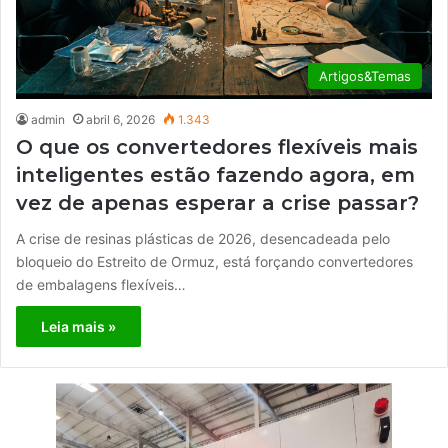
Artigos&Temas
admin
abril 6, 2026
1.343
O que os convertedores flexíveis mais
inteligentes estão fazendo agora, em
vez de apenas esperar a crise passar?
A crise de resinas plásticas de 2026, desencadeada pelo
bloqueio do Estreito de Ormuz, está forçando convertedores
de embalagens flexíveis…
Leia mais »