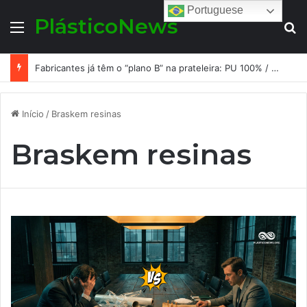
Portuguese
PlásticoNews
Menu
Pr
Fabricantes já têm o “plano B” na prateleira: PU 100% / NC-free existe, mas ainda é pouco usado: a hora é transformar isso em projeto de resiliência
Início
/
Braskem resinas
Braskem resinas