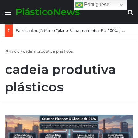
Portuguese
PlásticoNews
Menu
Pr
Fabricantes já têm o “plano B” na prateleira: PU 100% / NC-free existe, mas ainda é pouco usado: a hora é transformar isso em projeto de resiliência
Início
/
cadeia produtiva plásticos
cadeia produtiva
plásticos