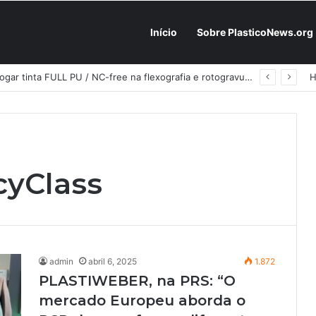
Início
Sobre PlasticoNews.org
Fabricantes já têm o “plano B” na prateleira: PU 100% / NC-free existe, mas ainda é pouco usado: a hora é transformar isso em projeto de resiliência
cyClass
admin
abril 6, 2025
1.872
PLASTIWEBER, na PRS: “O
mercado Europeu aborda o