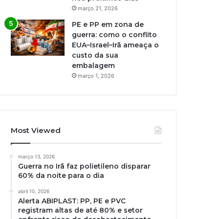
março 21, 2026
PE e PP em zona de
guerra: como o conflito
EUA–Israel–Irã ameaça o
custo da sua
embalagem
março 1, 2026
Most Viewed
março 13, 2026
Guerra no Irã faz polietileno disparar
60% da noite para o dia
abril 10, 2026
Alerta ABIPLAST: PP, PE e PVC
registram altas de até 80% e setor