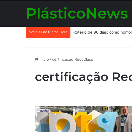
PlásticoNews
Notícias de Última Hora
Início
/
certificação RecyClass
certificação Re