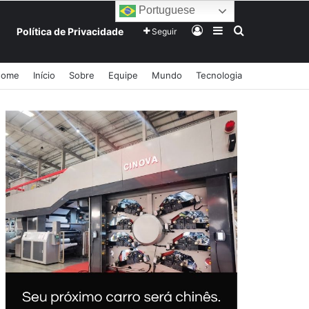
Portuguese
Entrar
Barra Lateral
Procurar po
Política de Privacidade
Seguir
Home
Início
Sobre
Equipe
Mundo
Tecnologia