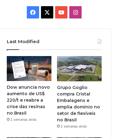
Facebook
X
YouTube
Instagram
Last Modified
Dow anuncia novo
Grupo Goglio
aumento de US$
compra Cristal
220/t e reabre a
Embalagens e
crise das resinas
amplia domínio no
no Brasil
setor de flexíveis
no Brasil
2 semanas atrás
2 semanas atrás