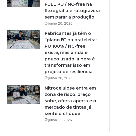
FULL PU / NC-free na
flexografia e rotogravura
sem parar a produção –
junho 20, 2026
Fabricantes já têm o
“plano B” na prateleira:
PU 100% / NC-free
existe, mas ainda é
pouco usado: a hora é
transformar isso em
projeto de resiliência
junho 20, 2026
Nitrocelulose entra em
zona de risco: preço
sobe, oferta aperta e o
mercado de tintas já
sente o choque
junho 18, 2026