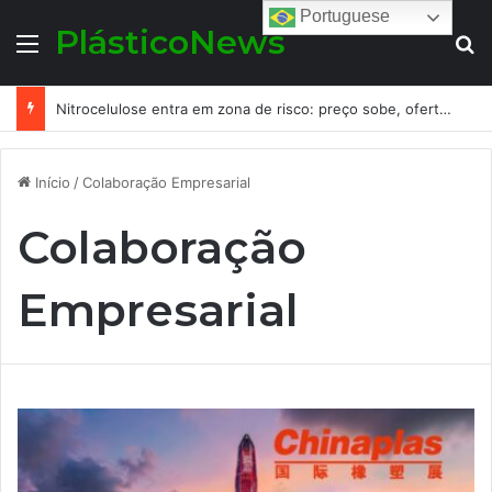
Portuguese
PlásticoNews
Menu
Pr
Nitrocelulose entra em zona de risco: preço sobe, oferta aperta e o mercado de tintas já sente o choque
Início
/
Colaboração Empresarial
Colaboração
Empresarial