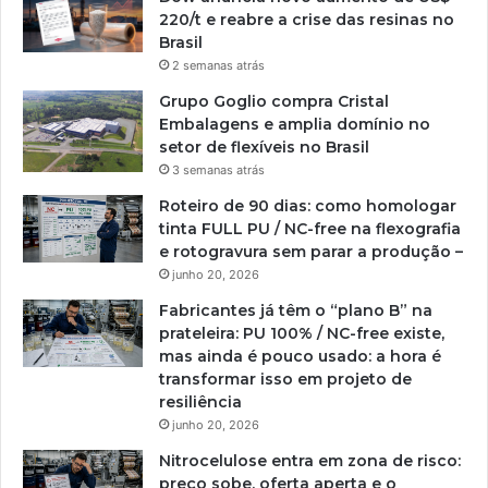
220/t e reabre a crise das resinas no
Brasil
2 semanas atrás
Grupo Goglio compra Cristal
Embalagens e amplia domínio no
setor de flexíveis no Brasil
3 semanas atrás
Roteiro de 90 dias: como homologar
tinta FULL PU / NC-free na flexografia
e rotogravura sem parar a produção –
junho 20, 2026
Fabricantes já têm o “plano B” na
prateleira: PU 100% / NC-free existe,
mas ainda é pouco usado: a hora é
transformar isso em projeto de
resiliência
junho 20, 2026
Nitrocelulose entra em zona de risco:
preço sobe, oferta aperta e o