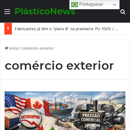
Portuguese
PlásticoNews
Menu
Pr
Fabricantes já têm o “plano B” na prateleira: PU 100% / NC-free existe, mas ainda é pouco usado: a hora é transformar isso em projeto de resiliência
Início
/
comércio exterior
comércio exterior