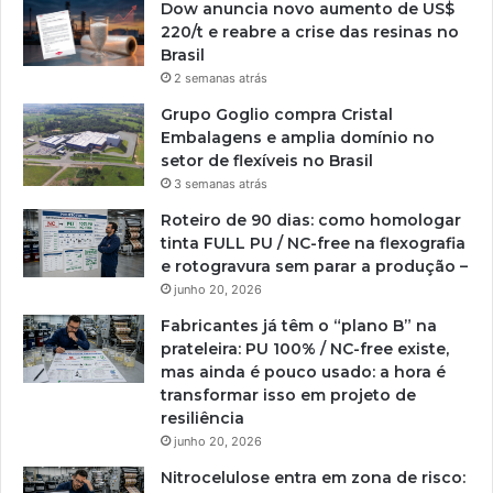
Dow anuncia novo aumento de US$
220/t e reabre a crise das resinas no
Brasil
2 semanas atrás
Grupo Goglio compra Cristal
Embalagens e amplia domínio no
setor de flexíveis no Brasil
3 semanas atrás
Roteiro de 90 dias: como homologar
tinta FULL PU / NC-free na flexografia
e rotogravura sem parar a produção –
junho 20, 2026
Fabricantes já têm o “plano B” na
prateleira: PU 100% / NC-free existe,
mas ainda é pouco usado: a hora é
transformar isso em projeto de
resiliência
junho 20, 2026
Nitrocelulose entra em zona de risco: