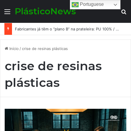
Portuguese
PlásticoNews
Menu
Pr
Fabricantes já têm o “plano B” na prateleira: PU 100% / NC-free existe, mas ainda é pouco usado: a hora é transformar isso em projeto de resiliência
Início
/
crise de resinas plásticas
crise de resinas
plásticas