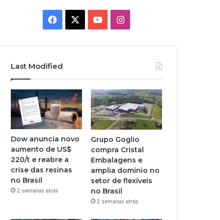
Facebook
X
YouTube
Instagram
Last Modified
Dow anuncia novo
Grupo Goglio
aumento de US$
compra Cristal
220/t e reabre a
Embalagens e
crise das resinas
amplia domínio no
no Brasil
setor de flexíveis
no Brasil
2 semanas atrás
2 semanas atrás