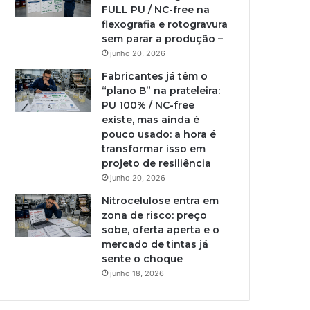
FULL PU / NC-free na
flexografia e rotogravura
sem parar a produção –
junho 20, 2026
Fabricantes já têm o
“plano B” na prateleira:
PU 100% / NC-free
existe, mas ainda é
pouco usado: a hora é
transformar isso em
projeto de resiliência
junho 20, 2026
Nitrocelulose entra em
zona de risco: preço
sobe, oferta aperta e o
mercado de tintas já
sente o choque
junho 18, 2026