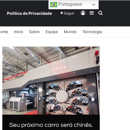
Portuguese
Entrar
Barra Lateral
Procurar po
Política de Privacidade
Seguir
Home
Início
Sobre
Equipe
Mundo
Tecnologia