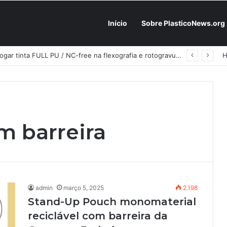
Início
Sobre PlasticoNews.org
Fabricantes já têm o “plano B” na prateleira: PU 100% / NC-free existe, mas ainda é pouco usado: a hora é transformar isso em projeto de resiliência
 barreira
admin
março 5, 2025
2.198
Stand-Up Pouch monomaterial
reciclável com barreira da