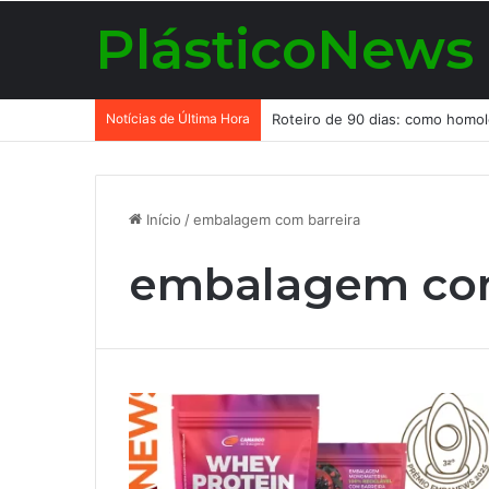
PlásticoNews
Notícias de Última Hora
Início
/
embalagem com barreira
embalagem com