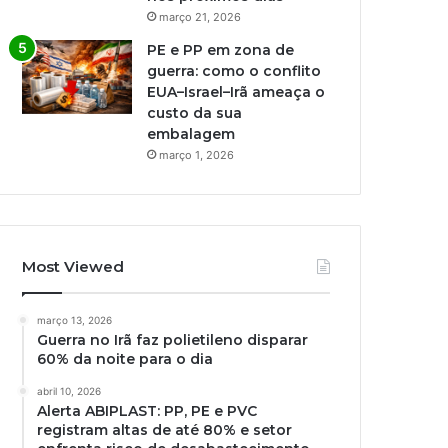
março 21, 2026
PE e PP em zona de
guerra: como o conflito
EUA–Israel–Irã ameaça o
custo da sua
embalagem
março 1, 2026
Most Viewed
março 13, 2026
Guerra no Irã faz polietileno disparar
60% da noite para o dia
abril 10, 2026
Alerta ABIPLAST: PP, PE e PVC
registram altas de até 80% e setor