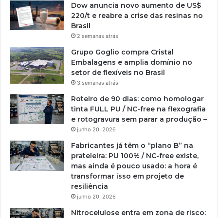
Dow anuncia novo aumento de US$
220/t e reabre a crise das resinas no
Brasil
2 semanas atrás
Grupo Goglio compra Cristal
Embalagens e amplia domínio no
setor de flexíveis no Brasil
3 semanas atrás
Roteiro de 90 dias: como homologar
tinta FULL PU / NC-free na flexografia
e rotogravura sem parar a produção –
junho 20, 2026
Fabricantes já têm o “plano B” na
prateleira: PU 100% / NC-free existe,
mas ainda é pouco usado: a hora é
transformar isso em projeto de
resiliência
junho 20, 2026
Nitrocelulose entra em zona de risco: