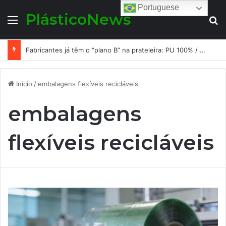
Portuguese
PlásticoNews
Menu
Pr
Fabricantes já têm o “plano B” na prateleira: PU 100% / NC-free existe, mas ainda é pouco usado: a hora é transformar isso em projeto de resiliência
Início
/
embalagens flexíveis recicláveis
embalagens
flexíveis recicláveis