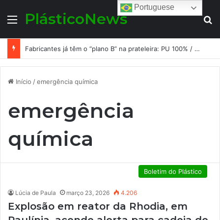
Portuguese
PlásticoNews
Menu
Pr
Fabricantes já têm o “plano B” na prateleira: PU 100% / NC-free existe, mas ainda é pouco usado: a hora é transformar isso em projeto de resiliência
Início
/
emergência química
emergência
química
Boletim do Plástico
Lúcia de Paula
março 23, 2026
4.206
Explosão em reator da Rhodia, em