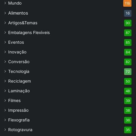
Mundo
116
Alimentos
16
Artigos&Temas
90
Embalagens Flexíveis
87
Eventos
85
Inovação
84
Conversão
82
Tecnologia
72
Reciclagem
50
Laminação
48
Filmes
39
Impressão
38
Flexografia
36
Rotogravura
35