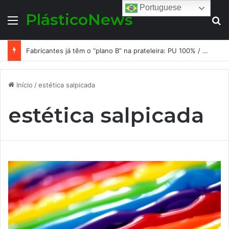
Portuguese
PlásticoNews
Menu
Pr
Fabricantes já têm o “plano B” na prateleira: PU 100% / NC-free existe, mas ainda é pouco usado: a hora é transformar isso em projeto de resiliência
Início
/
estética salpicada
estética salpicada