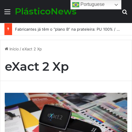
Portuguese
PlásticoNews
Menu
Pr
Fabricantes já têm o “plano B” na prateleira: PU 100% / NC-free existe, mas ainda é pouco usado: a hora é transformar isso em projeto de resiliência
Início
/
eXact 2 Xp
eXact 2 Xp