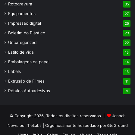
Rotogravura
35
Equipamentos
27
Impressão digital
25
Boletim do Plástico
23
Uncategorized
22
Estilo de vida
15
Embalagens de papel
14
Labels
13
Extrusão de Filmes
11
Rótulos Autoadesivos
9
© Copyright 2026, Todos os direitos reservados |
Jannah
News por TieLabs
| Orgulhosamente hospedado por
SiteGround