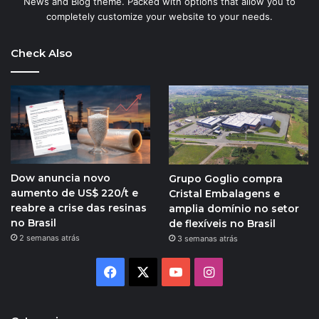
News and Blog theme. Packed with options that allow you to
completely customize your website to your needs.
Check Also
Dow anuncia novo
Grupo Goglio compra
aumento de US$ 220/t e
Cristal Embalagens e
reabre a crise das resinas
amplia domínio no setor
no Brasil
de flexíveis no Brasil
2 semanas atrás
3 semanas atrás
Facebook
X
YouTube
Instagram