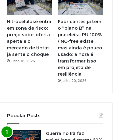
Nitrocelulose entra
Fabricantes já têm
em zona de risco:
o “plano B” na
preço sobe, oferta
prateleira: PU 100%
aperta e o
/ NC-free existe,
mercado de tintas
mas ainda é pouco
já sente o choque
usado: a hora é
transformar isso
junho 18, 2026
em projeto de
resiliência
junho 20, 2026
Popular Posts
Guerra no Irã faz