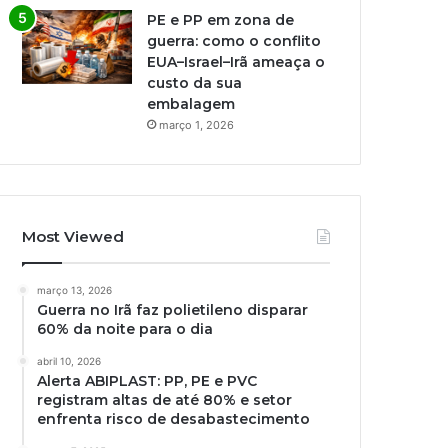
PE e PP em zona de
guerra: como o conflito
EUA–Israel–Irã ameaça o
custo da sua
embalagem
março 1, 2026
Most Viewed
março 13, 2026
Guerra no Irã faz polietileno disparar
60% da noite para o dia
abril 10, 2026
Alerta ABIPLAST: PP, PE e PVC
registram altas de até 80% e setor
enfrenta risco de desabastecimento