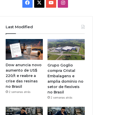
Facebook
X
YouTube
Instagram
Last Modified
Dow anuncia novo
Grupo Goglio
aumento de US$
compra Cristal
220/t e reabre a
Embalagens e
crise das resinas
amplia domínio no
no Brasil
setor de flexíveis
no Brasil
2 semanas atrás
2 semanas atrás