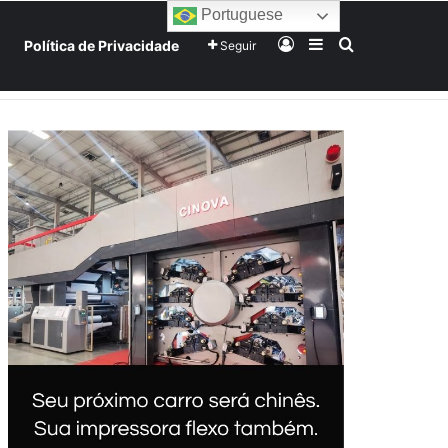
Portuguese
Entrar
Barra Lateral
Procurar po
Política de Privacidade
Seguir
Home
Início
Sobre
Equipe
Mundo
Tecnologia