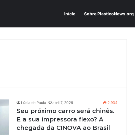
Início
Sobre PlasticoNews.org
Fabricantes já têm o “plano B” na prateleira: PU 100% / NC-free existe, mas ainda é pouco usado: a hora é transformar isso em projeto de resiliência
Lúcia de Paula
abril 7, 2026
2.934
Seu próximo carro será chinês.
E a sua impressora flexo? A
chegada da CINOVA ao Brasil