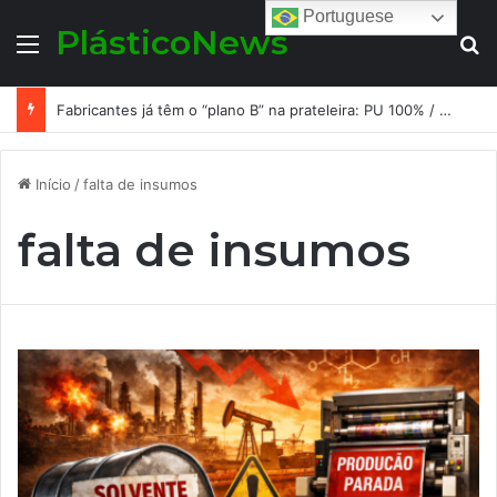
Portuguese
PlásticoNews
Menu
Pr
Fabricantes já têm o “plano B” na prateleira: PU 100% / NC-free existe, mas ainda é pouco usado: a hora é transformar isso em projeto de resiliência
Início
/
falta de insumos
falta de insumos