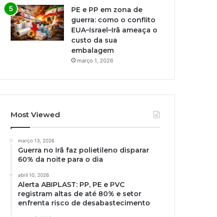
PE e PP em zona de
guerra: como o conflito
EUA–Israel–Irã ameaça o
custo da sua
embalagem
março 1, 2026
Most Viewed
março 13, 2026
Guerra no Irã faz polietileno disparar
60% da noite para o dia
abril 10, 2026
Alerta ABIPLAST: PP, PE e PVC
registram altas de até 80% e setor
enfrenta risco de desabastecimento