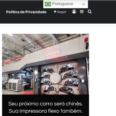
Portuguese
Entrar
Barra Lateral
Procurar po
Política de Privacidade
Seguir
Home
Início
Sobre
Equipe
Mundo
Tecnologia