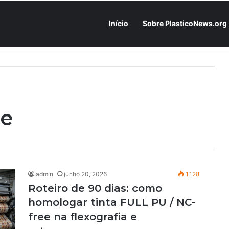
Início
Sobre PlasticoNews.org
Fabricantes já têm o “plano B” na prateleira: PU 100% / NC-free existe, mas ainda é pouco usado: a hora é transformar isso em projeto de resiliência
ee
admin
junho 20, 2026
1.128
Roteiro de 90 dias: como
homologar tinta FULL PU / NC-
free na flexografia e