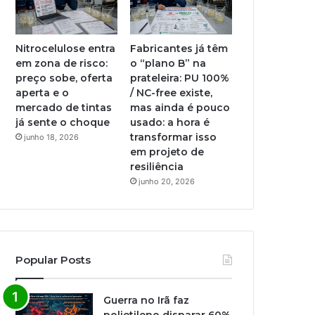
Nitrocelulose entra
Fabricantes já têm
em zona de risco:
o “plano B” na
preço sobe, oferta
prateleira: PU 100%
aperta e o
/ NC-free existe,
mercado de tintas
mas ainda é pouco
já sente o choque
usado: a hora é
transformar isso
junho 18, 2026
em projeto de
resiliência
junho 20, 2026
Popular Posts
Guerra no Irã faz