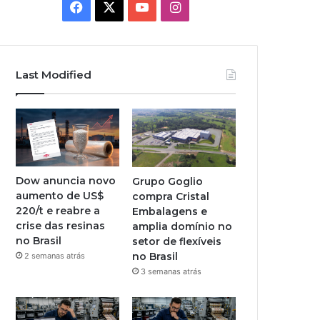
Facebook
X
YouTube
Instagram
Last Modified
Dow anuncia novo
Grupo Goglio
aumento de US$
compra Cristal
220/t e reabre a
Embalagens e
crise das resinas
amplia domínio no
no Brasil
setor de flexíveis
no Brasil
2 semanas atrás
3 semanas atrás