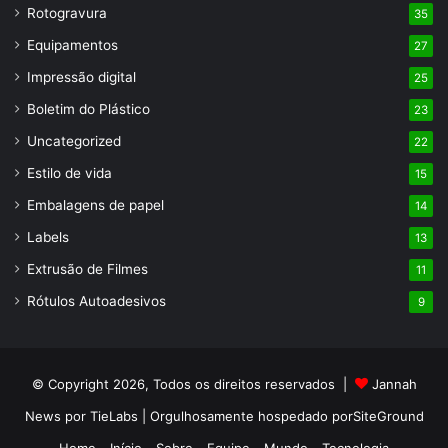
Rotogravura
35
Equipamentos
27
Impressão digital
25
Boletim do Plástico
23
Uncategorized
22
Estilo de vida
15
Embalagens de papel
14
Labels
13
Extrusão de Filmes
11
Rótulos Autoadesivos
9
© Copyright 2026, Todos os direitos reservados |
Jannah
News por TieLabs
| Orgulhosamente hospedado por
SiteGround