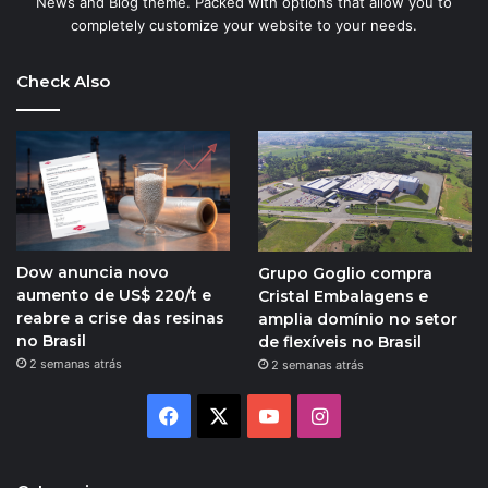
News and Blog theme. Packed with options that allow you to
completely customize your website to your needs.
Check Also
Dow anuncia novo
Grupo Goglio compra
aumento de US$ 220/t e
Cristal Embalagens e
reabre a crise das resinas
amplia domínio no setor
no Brasil
de flexíveis no Brasil
2 semanas atrás
2 semanas atrás
Facebook
X
YouTube
Instagram