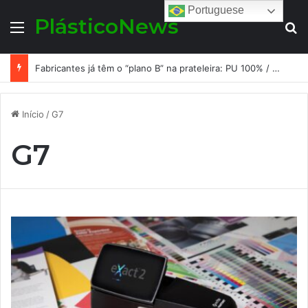
Portuguese
PlásticoNews
Menu
Pr
Fabricantes já têm o “plano B” na prateleira: PU 100% / NC-free existe, mas ainda é pouco usado: a hora é transformar isso em projeto de resiliência
Início
/
G7
G7