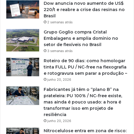
Dow anuncia novo aumento de US$
220/t e reabre a crise das resinas no
Brasil
2 semanas atrás
Grupo Goglio compra Cristal
Embalagens e amplia domínio no
setor de flexíveis no Brasil
3 semanas atrás
Roteiro de 90 dias: como homologar
tinta FULL PU / NC-free na flexografia
e rotogravura sem parar a produção –
junho 20, 2026
Fabricantes já têm o “plano B” na
prateleira: PU 100% / NC-free existe,
mas ainda é pouco usado: a hora é
transformar isso em projeto de
resiliência
junho 20, 2026
Nitrocelulose entra em zona de risco: