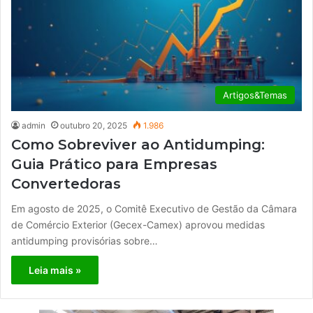
Artigos&Temas
admin
outubro 20, 2025
1.986
Como Sobreviver ao Antidumping:
Guia Prático para Empresas
Convertedoras
Em agosto de 2025, o Comitê Executivo de Gestão da Câmara
de Comércio Exterior (Gecex-Camex) aprovou medidas
antidumping provisórias sobre…
Leia mais »