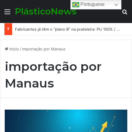
Portuguese
PlásticoNews
Menu
Pr
Fabricantes já têm o “plano B” na prateleira: PU 100% / NC-free existe, mas ainda é pouco usado: a hora é transformar isso em projeto de resiliência
Início
/
importação por Manaus
importação por
Manaus