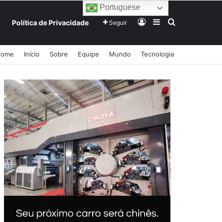
Portuguese
Entrar
Barra Lateral
Procurar po
Política de Privacidade
Seguir
Home
Início
Sobre
Equipe
Mundo
Tecnologia