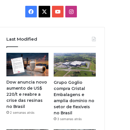
Facebook
X
YouTube
Instagram
Last Modified
Dow anuncia novo
Grupo Goglio
aumento de US$
compra Cristal
220/t e reabre a
Embalagens e
crise das resinas
amplia domínio no
no Brasil
setor de flexíveis
no Brasil
2 semanas atrás
3 semanas atrás