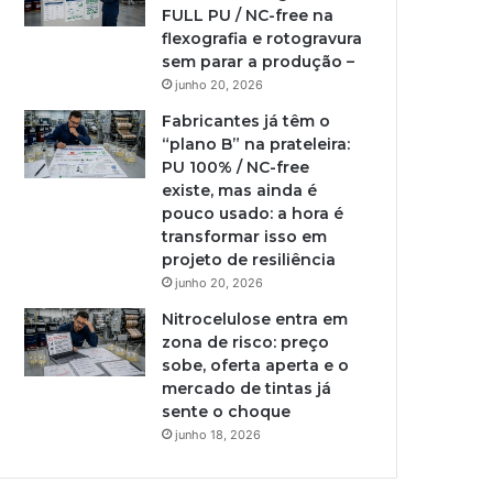
FULL PU / NC-free na
flexografia e rotogravura
sem parar a produção –
junho 20, 2026
Fabricantes já têm o
“plano B” na prateleira:
PU 100% / NC-free
existe, mas ainda é
pouco usado: a hora é
transformar isso em
projeto de resiliência
junho 20, 2026
Nitrocelulose entra em
zona de risco: preço
sobe, oferta aperta e o
mercado de tintas já
sente o choque
junho 18, 2026