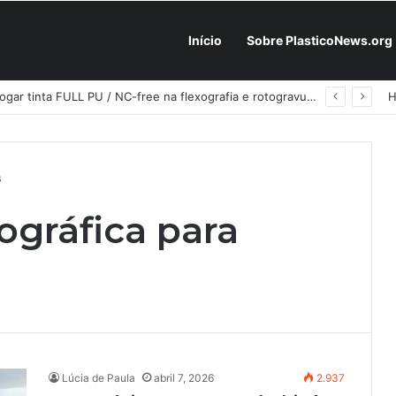
Início
Sobre PlasticoNews.org
Fabricantes já têm o “plano B” na prateleira: PU 100% / NC-free existe, mas ainda é pouco usado: a hora é transformar isso em projeto de resiliência
s
ográfica para
Lúcia de Paula
abril 7, 2026
2.937