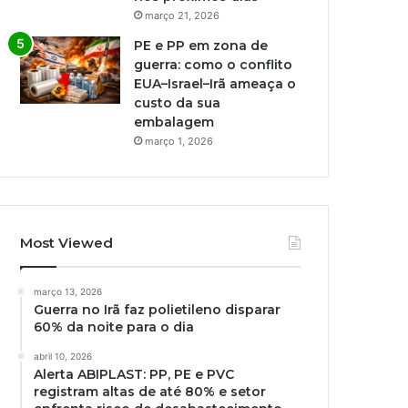
março 21, 2026
PE e PP em zona de
guerra: como o conflito
EUA–Israel–Irã ameaça o
custo da sua
embalagem
março 1, 2026
Most Viewed
março 13, 2026
Guerra no Irã faz polietileno disparar
60% da noite para o dia
abril 10, 2026
Alerta ABIPLAST: PP, PE e PVC
registram altas de até 80% e setor